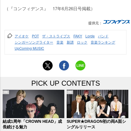
（『コンフィデンス』 17年6月26日号掲載）
提供元：
アイオケ
POT
ザ・ストライプス
FAKY
Lorde
バンド
シンガーソングライター
音楽
新譜
ロック
音楽ランキング
UpComing MUSIC
PICK UP CONTENTS
結成1周年「CROWN HEAD」成
SUPER★DRAGON初の両A面シ
長続ける魅力
ングルリリース