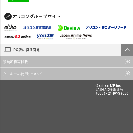
PC版に切り替え
禁無断複写転載
クッキーの使用について
© oricon ME inc.
JASRAC許諾番号：
9009642140Y38026