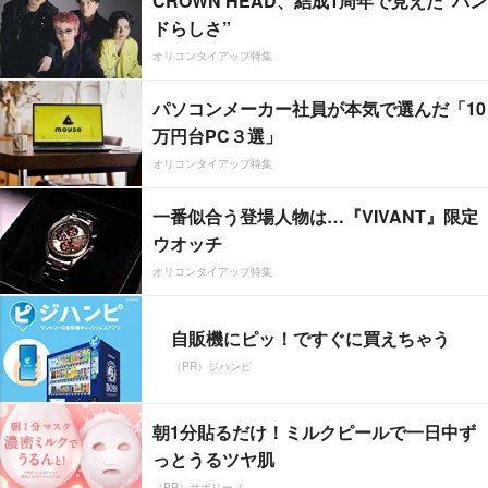
CROWN HEAD、結成1周年で見えた”バン
ドらしさ”
オリコンタイアップ特集
パソコンメーカー社員が本気で選んだ「10
万円台PC３選」
オリコンタイアップ特集
一番似合う登場人物は…『VIVANT』限定
ウオッチ
オリコンタイアップ特集
自販機にピッ！ですぐに買えちゃう
（PR）ジハンピ
朝1分貼るだけ！ミルクピールで一日中ず
っとうるツヤ肌
（PR）サボリーノ