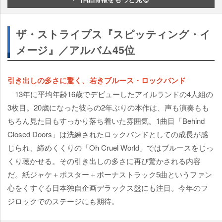
ザ・ストライプス『スピッティング・イ
メージ』／アルバム45位
引き出しの多さに驚く、若きブルース・ロックバンド
13年に平均年齢16歳でデビューしたアイルランドの4人組の
3枚目。20歳になった彼らの2年ぶりの本作は、声も演奏もも
ちろん見た目もすっかり落ち着いた雰囲気。1曲目「Behind
Closed Doors」は洗練されたロックバンドとしての成長が感
じられ、締めくくりの「Oh Cruel World」ではブルースをじっ
くり聴かせる。その引き出しの多さに再び驚かされる内容
だ。紙ジャケ＋ポスター＋ボーナストラック5曲というファン
心をくすぐる日本独自企画デラックス盤にも注目。今年のフ
ジロックでのステージにも期待。