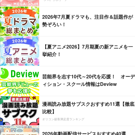
2026年7月夏ドラマも、注目作＆話題作が
勢ぞろい！
【夏アニメ2026】7月期夏の新アニメを一
挙紹介！
芸能界を志す10代～20代を応援！ オーデ
ィション・スクール情報はDeview
漫画読み放題サブスクおすすめ11選【徹底
比較】
オリコン顧客満足度ランキング
2026年動画配信サービスおすすめ40選