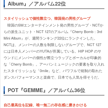
Album』／アルバム22位
スタイリッシュで個性際立つ、韓国発の男性グループ
韓国のSMエンターテインメント発の男性グループ・NCTか
らの派生ユニット・NCT 127のアルバム『Cherry Bomb：3rd
Mini Album』が、週間ランキング22位にランクインした。
NCTは、メンバーの人数を制限しないグループで、NCT 127
には日本人メンバーのYUTAが所属している。HIP HOP のサ
ウンドにメンバーの個性が際立つラップとボーカルが印象的
な「Cherry Bomb」。アーバンミュージックの要素を取り入れ
たスタイリッシュな「0mile」など、パワフルで統制の取れた
ダンスパフォーマンスと楽曲で、日本でも人気を得そうだ。
POT『GEMME』／アルバム36位
自己最高位を記録、唯一無二の存在感に磨きかける