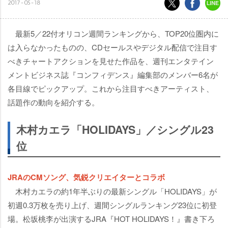
2017-05-18
最新5／22付オリコン週間ランキングから、TOP20位圏内に
は入らなかったものの、CDセールスやデジタル配信で注目す
べきチャートアクションを見せた作品を、週刊エンタテイン
メントビジネス誌『コンフィデンス』編集部のメンバー6名が
各目線でピックアップ。これから注目すべきアーティスト、
話題作の動向を紹介する。
木村カエラ「HOLIDAYS」／シングル23
位
JRAのCMソング、気鋭クリエイターとコラボ
木村カエラの約1年半ぶりの最新シングル「HOLIDAYS」が
初週0.3万枚を売り上げ、週間シングルランキング23位に初登
場。松坂桃李が出演するJRA『HOT HOLIDAYS！』書き下ろ