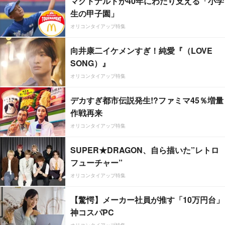
マクドナルドが40年にわたり支える「小学
生の甲子園」
オリコンタイアップ特集
向井康二イケメンすぎ！純愛『（LOVE
SONG）』
オリコンタイアップ特集
デカすぎ都市伝説発生!?ファミマ45％増量
作戦再来
オリコンタイアップ特集
SUPER★DRAGON、自ら描いた”レトロ
フューチャー”
オリコンタイアップ特集
【驚愕】メーカー社員が推す「10万円台」
神コスパPC
オリコンタイアップ特集