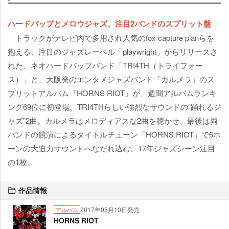
ハードバップとメロウジャズ、注目2バンドのスプリット盤
トラックがテレビ内で多用され人気のfox capture planらを
抱える、注目のジャズレーベル「playwright」からリリースさ
れた、ネオハードバップバンド「TRI4TH（トライフォー
ス）」と、大阪発のエンタメジャズバンド「カルメラ」のス
プリットアルバム『HORNS RIOT』が、週間アルバムランキ
ング69位に初登場。TRI4THらしい強烈なサウンドの“踊れるジ
ャズ”2曲。カルメラはメロディアスな2曲を聴かせ、最後は両
バンドの競演によるタイトルチューン「HORNS RIOT」で6ホ
ーンの大迫力サウンドへなだれ込む。17年ジャズシーン注目
の1枚。
作品情報
2017年05月10日発売
アルバム
HORNS RIOT