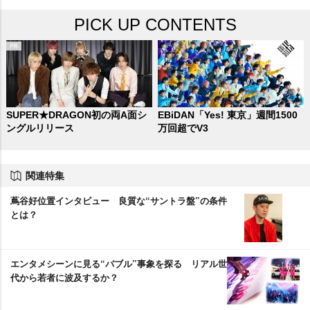
PICK UP CONTENTS
SUPER★DRAGON初の両A面シ
EBiDAN「Yes! 東京」週間1500
ングルリリース
万回超でV3
関連特集
蔦谷好位置インタビュー 良質な“サントラ盤”の条件
とは？
エンタメシーンに見る“バブル”事象を探る リアル世
代から若者に波及するか？