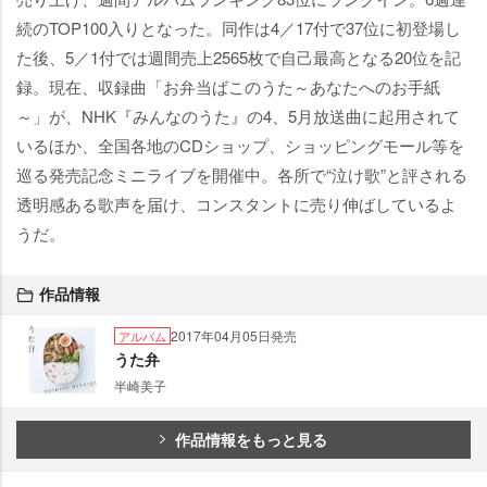
続のTOP100入りとなった。同作は4／17付で37位に初登場し
た後、5／1付では週間売上2565枚で自己最高となる20位を記
録。現在、収録曲「お弁当ばこのうた～あなたへのお手紙
～」が、NHK『みんなのうた』の4、5月放送曲に起用されて
いるほか、全国各地のCDショップ、ショッピングモール等を
巡る発売記念ミニライブを開催中。各所で“泣け歌”と評される
透明感ある歌声を届け、コンスタントに売り伸ばしているよ
うだ。
作品情報
2017年04月05日発売
アルバム
うた弁
半崎美子
作品情報をもっと見る