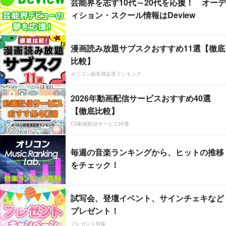
芸能界を志す10代～20代を応援！ オーデ
ィション・スクール情報はDeview
漫画読み放題サブスクおすすめ11選【徹底
比較】
オリコン顧客満足度ランキング
2026年動画配信サービスおすすめ40選
【徹底比較】
CS動画配信サービス20選
毎週の音楽ランキングから、ヒットの推移
をチェック！
試写会、登壇イベント、サインチェキなど
プレゼント！
プレゼント特集