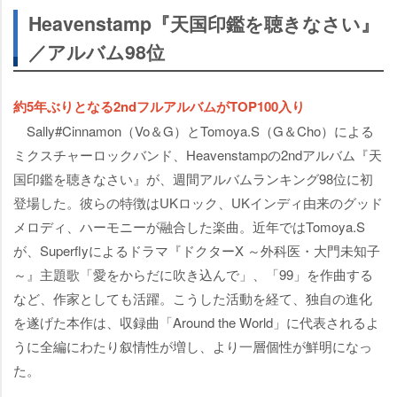
Heavenstamp『天国印鑑を聴きなさい』
／アルバム98位
約5年ぶりとなる2ndフルアルバムがTOP100入り
Sally#Cinnamon（Vo＆G）とTomoya.S（G＆Cho）による
ミクスチャーロックバンド、Heavenstampの2ndアルバム『天
国印鑑を聴きなさい』が、週間アルバムランキング98位に初
登場した。彼らの特徴はUKロック、UKインディ由来のグッド
メロディ、ハーモニーが融合した楽曲。近年ではTomoya.S
が、Superflyによるドラマ『ドクターX ～外科医・大門未知子
～』主題歌「愛をからだに吹き込んで」、「99」を作曲する
など、作家としても活躍。こうした活動を経て、独自の進化
を遂げた本作は、収録曲「Around the World」に代表されるよ
うに全編にわたり叙情性が増し、より一層個性が鮮明になっ
た。