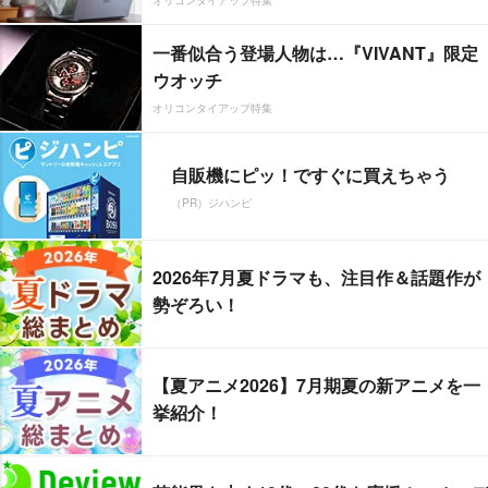
一番似合う登場人物は…『VIVANT』限定
ウオッチ
オリコンタイアップ特集
自販機にピッ！ですぐに買えちゃう
（PR）ジハンピ
2026年7月夏ドラマも、注目作＆話題作が
勢ぞろい！
【夏アニメ2026】7月期夏の新アニメを一
挙紹介！