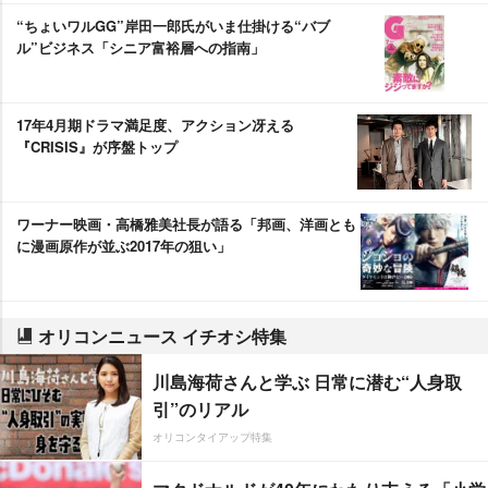
“ちょいワルGG”岸田一郎氏がいま仕掛ける“バブ
ル”ビジネス「シニア富裕層への指南」
17年4月期ドラマ満足度、アクション冴える
『CRISIS』が序盤トップ
ワーナー映画・高橋雅美社長が語る「邦画、洋画とも
に漫画原作が並ぶ2017年の狙い」
オリコンニュース イチオシ特集
川島海荷さんと学ぶ 日常に潜む“人身取
引”のリアル
オリコンタイアップ特集