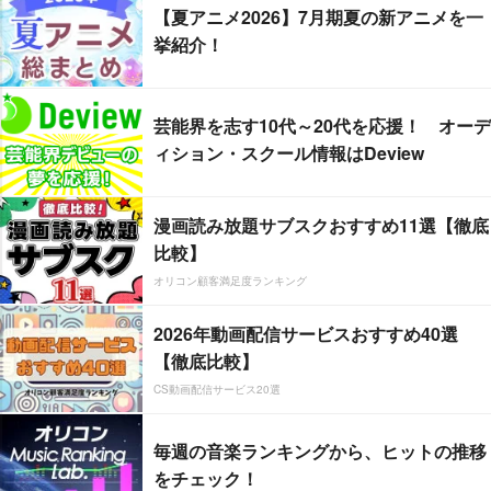
【夏アニメ2026】7月期夏の新アニメを一
挙紹介！
芸能界を志す10代～20代を応援！ オーデ
ィション・スクール情報はDeview
漫画読み放題サブスクおすすめ11選【徹底
比較】
オリコン顧客満足度ランキング
2026年動画配信サービスおすすめ40選
【徹底比較】
CS動画配信サービス20選
毎週の音楽ランキングから、ヒットの推移
をチェック！