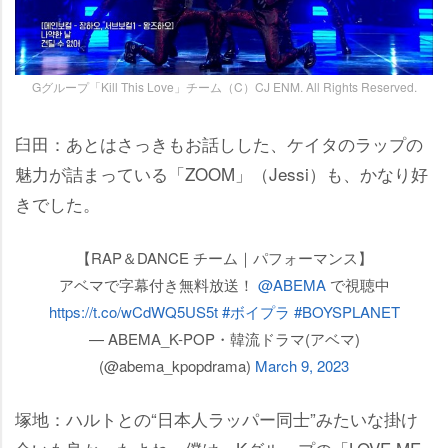
Gグループ「Kill This Love」チーム（C）CJ ENM. All Rights Reserved.
臼田：あとはさっきもお話しした、ケイタのラップの
魅力が詰まっている「ZOOM」（Jessi）も、かなり好
きでした。
【RAP＆DANCE チーム｜パフォーマンス】
アベマで字幕付き無料放送！
@ABEMA
で視聴中
https://t.co/wCdWQ5US5t
#ボイプラ
#BOYSPLANET
— ABEMA_K-POP・韓流ドラマ(アベマ)
(@abema_kpopdrama)
March 9, 2023
塚地：ハルトとの“日本人ラッパー同士”みたいな掛け