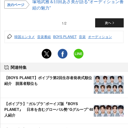
塚地武雅＆臼田あさ美が語る”オーディション番
次のページ
組の魅力”
1/2
次へ
韓国エンタメ
音楽番組
BOYS PLANET
音楽
オーディション
関連特集
【BOYS PLANET】ボイプラ第2回生存者発表式順位
紹介 脱落者順位も
【ボイプラ】“ガルプラ”ボーイズ版『BOYS
PLANET』 日本を含むグローバル勢“Gグループ”48
人紹介