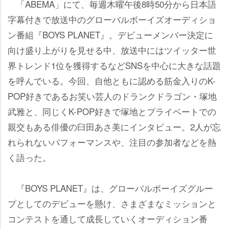
「ABEMA」にて、毎週木曜午後8時50分から日本語
字幕付きで放送中のグローバルボーイズオーディショ
ン番組『BOYS PLANET』。デビューメンバー決定に
向け盛り上がりを見せる中、放送中にはツイッター世
界トレンド1位を獲得するなどSNSを中心に大きな話題
を呼んでいる。今回、自他ともに認める筋金入りのK-
POP好きであるお笑い芸人のドランクドラゴン・塚地
武雅と、同じくK-POP好きで塚地とプライベートでの
親交もある俳優の臼田あさ美にインタビュー。2人が忘
れられないパフォーマンスや、注目の参加者などを熱
く語った。
『BOYS PLANET』は、グローバルボーイズグルー
プとしてのデビューを懸け、さまざまなミッションと
コンテストを通して成長していくオーディション番