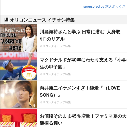
sponsored by 求人ボックス
オリコンニュース イチオシ特集
川島海荷さんと学ぶ 日常に潜む“人身取
引”のリアル
オリコンタイアップ特集
マクドナルドが40年にわたり支える「小学
生の甲子園」
オリコンタイアップ特集
向井康二イケメンすぎ！純愛『（LOVE
SONG）』
オリコンタイアップ特集
お値段そのまま45％増量！ファミマ夏の大
盤振る舞い