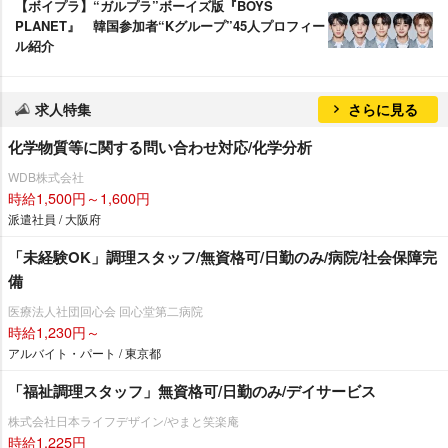
【ボイプラ】“ガルプラ”ボーイズ版『BOYS
PLANET』 韓国参加者“Kグループ”45人プロフィー
ル紹介
求人特集
さらに見る
化学物質等に関する問い合わせ対応/化学分析
WDB株式会社
時給1,500円～1,600円
派遣社員 / 大阪府
「未経験OK」調理スタッフ/無資格可/日勤のみ/病院/社会保障完
備
医療法人社団回心会 回心堂第二病院
時給1,230円～
アルバイト・パート / 東京都
「福祉調理スタッフ」無資格可/日勤のみ/デイサービス
株式会社日本ライフデザイン/やまと笑楽庵
時給1,225円