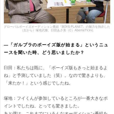
グローバルボーイズオーディション番組『BOYS PLANET』の魅力を熱弁した
（左から）塚地武雅、臼田あさ美（C）AbemaTV,Inc.
―「ガルプラのボーイズ版が始まる」というニュ
ースを聞いた時、どう思いましたか？
臼田：私たちは既に、「ボーイズ版もきっと始まるよ
ね」と予測していました（笑）。なので驚きよりも、
「来たか！」という感じでしたね。
塚地：フイくんが参加しているところが一番大きなポ
イントでしたね、とっても驚きました。
あと僕は、これまでにいろんなオーディション番組を