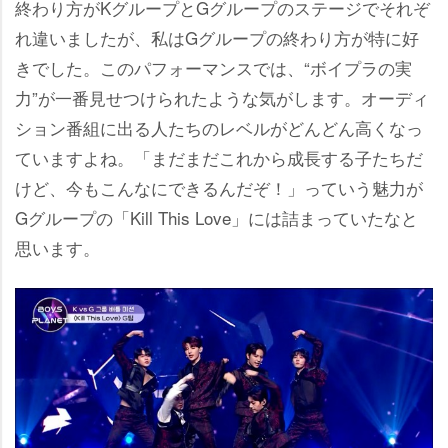
終わり方がKグループとGグループのステージでそれぞ
れ違いましたが、私はGグループの終わり方が特に好
きでした。このパフォーマンスでは、“ボイプラの実
力”が一番見せつけられたような気がします。オーディ
ション番組に出る人たちのレベルがどんどん高くなっ
ていますよね。「まだまだこれから成長する子たちだ
けど、今もこんなにできるんだぞ！」っていう魅力が
Gグループの「Kill This Love」には詰まっていたなと
思います。