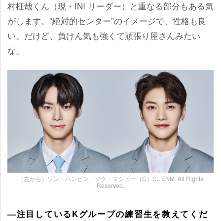
村柾哉くん（現・INI リーダー）と重なる部分もある気
がします。“絶対的センター”のイメージで、性格も良
い。だけど、負けん気も強くて頑張り屋さんみたい
な。
（左から）ソン・ハンビン、ソク・マシュー（C）CJ ENM. All Rights
Reserved.
―注目しているKグループの練習生を教えてくだ