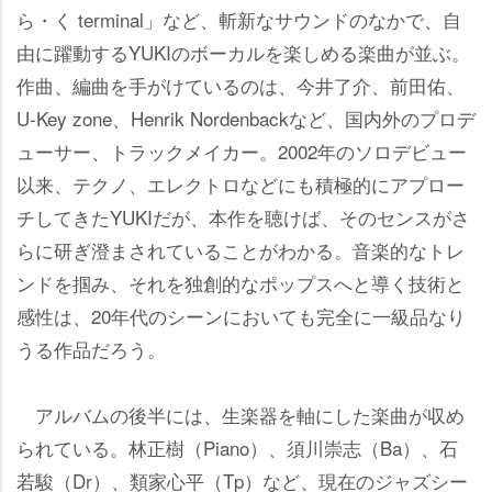
ら・く terminal」など、斬新なサウンドのなかで、自
由に躍動するYUKIのボーカルを楽しめる楽曲が並ぶ。
作曲、編曲を手がけているのは、今井了介、前田佑、
U-Key zone、Henrik Nordenbackなど、国内外のプロデ
ューサー、トラックメイカー。2002年のソロデビュー
以来、テクノ、エレクトロなどにも積極的にアプロー
チしてきたYUKIだが、本作を聴けば、そのセンスがさ
らに研ぎ澄まされていることがわかる。音楽的なトレ
ンドを掴み、それを独創的なポップスへと導く技術と
感性は、20年代のシーンにおいても完全に一級品なり
うる作品だろう。
アルバムの後半には、生楽器を軸にした楽曲が収め
られている。林正樹（Piano）、須川崇志（Ba）、石
若駿（Dr）、類家心平（Tp）など、現在のジャズシー