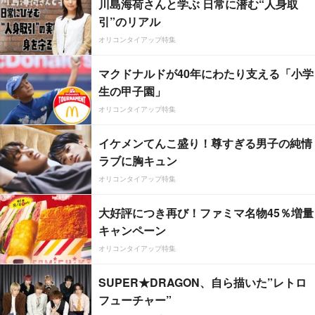
川島海荷さんと学ぶ 日常に潜む“人身取
引”のリアル
オリコンタイアップ特集
マクドナルドが40年にわたり支える「小学
生の甲子園」
オリコンタイアップ特集
イケメンてんこ盛り！尊すぎる男子の純情
ラブに胸キュン
オリコンタイアップ特集
大好評につき再び！ファミマ名物45％増量
キャンペーン
オリコンタイアップ特集
SUPER★DRAGON、自ら描いた”レトロ
フューチャー”