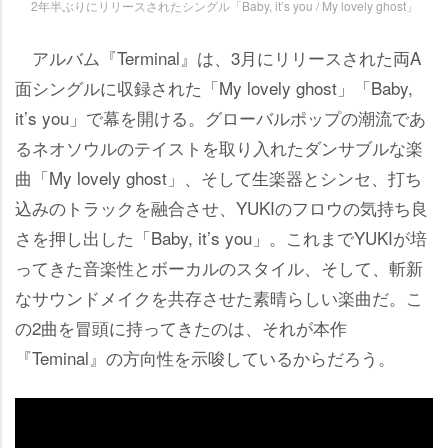
2年半ぶりにリリースされたシングル「Baby, it’s you / My lovely ghost」
アルバム『Terminal』は、3月にリリースされた両A
面シングルに収録された「My lovely ghost」「Baby,
it’s you」で幕を開ける。グローバルポップの潮流であ
るネオソウルのテイストを取り入れたダンサブルな楽
曲「My lovely ghost」、そして生楽器とシンセ、打ち
込みのトラックを融合させ、YUKIのフロウの気持ち良
さを押し出した「Baby, it’s you」。これまでYUKIが培
ってきた音楽性とボーカルのスタイル、そして、斬新
なサウンドメイクを共存させた素晴らしい楽曲だ。こ
の2曲を冒頭に持ってきたのは、それが本作
『Teminal』の方向性を示唆しているからだろう。