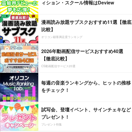
ィション・スクール情報はDeview
漫画読み放題サブスクおすすめ11選【徹底
比較】
オリコン顧客満足度ランキング
2026年動画配信サービスおすすめ40選
【徹底比較】
CS動画配信サービス20選
毎週の音楽ランキングから、ヒットの推移
をチェック！
試写会、登壇イベント、サインチェキなど
プレゼント！
プレゼント特集