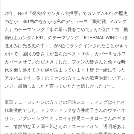
昨年、NHK『発表!全ガンダム大投票』でガンダム40年の歴史
のなか、361曲のなかから私のデビュー曲『機動戦士Ζガンダ
ム』のテーマソング「水の星へ愛をこめて」が1位に！曲『機
動戦士ガンダムF91』のテーマソング「ETERNAL WIND ～ほ
ほえみは光る風の中～」が3位にランクインされたことがきっ
かけで、国民の皆さまが選んだベスト10を、カバー＆セルフ
カバーさせていただききました。ファンの皆さんと色々な時
代を乗り越えてきた絆が詰まっています！皆で一緒に作った
アルバムです。多くのファンの方々に今の歌声や新しいアレ
ンジ、感動しましたと言っていただき嬉しかったです。
豪華ミュージシャンの方々との同時レコーディングはそれぞ
れ刺激的でした。ドラマティックな寺井尚子さんのヴァイオ
リン、アグレッシブでカッコイイ押尾コータローさんのギタ
ー、情熱的な田ノ岡三郎さんのアコーディオン、透明感あふ