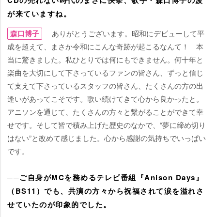
CDの売れない時代のまさに快挙、歌手・森口博子の波
が来ていますね。
森口博子
ありがとうございます。昭和にデビューして平
成を超えて、まさか令和にこんな奇跡が起こるなんて！ 本
当に驚きました。私ひとりでは何にもできません。何十年と
楽曲を大切にして下さっているファンの皆さん、ずっと信じ
て支えて下さっているスタッフの皆さん、たくさんの方の出
逢いがあってこそです。歌い続けてきて心から良かったと。
アニソンを通じて、たくさんの方々と繋がることができて幸
せです。そして皆で積み上げた歴史のなかで、“夢に締め切り
はない”と改めて感じました。心から感謝の気持ちでいっぱい
です。
──ご自身がMCを務めるテレビ番組『Anison Days』
（BS11）でも、共演の方々から祝福されて涙を溢れさ
せていたのが印象的でした。