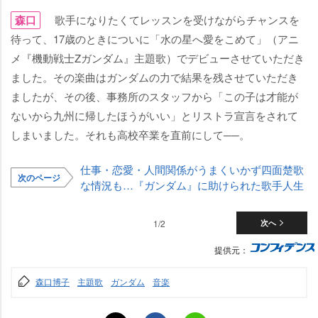
森口
歌手になりたくてレッスンを受けながらチャンスを
待って、17歳のときについに「水の星へ愛をこめて」（アニ
メ『機動戦士Zガンダム』主題歌）でデビューさせていただき
ました。その楽曲はガンダムの力で結果を残させていただき
ましたが、その後、事務所のスタッフから「この子は才能が
ないから九州に帰したほうがいい」とリストラ宣言をされて
しまいました。それも高校卒業を直前にして──。
仕事・恋愛・人間関係がうまくいかず四面楚歌
次のページ
な情況も…『ガンダム』に助けられた歌手人生
1/2
次へ
提供元：
森口博子
主題歌
ガンダム
音楽