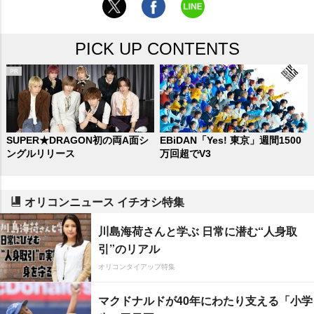
PICK UP CONTENTS
SUPER★DRAGON初の両A面シ
EBiDAN「Yes! 東京」週間1500
ングルリリース
万回超でV3
オリコンニュース イチオシ特集
川島海荷さんと学ぶ 日常に潜む“人身取
引”のリアル
オリコンタイアップ特集
マクドナルドが40年にわたり支える「小学