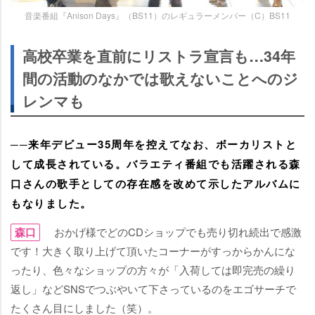
音楽番組『Anison Days』（BS11）のレギュラーメンバー（C）BS11
高校卒業を直前にリストラ宣言も…34年
間の活動のなかでは歌えないことへのジ
レンマも
──来年デビュー35周年を控えてなお、ボーカリストと
して成長されている。バラエティ番組でも活躍される森
口さんの歌手としての存在感を改めて示したアルバムに
もなりました。
森口
おかげ様でどのCDショップでも売り切れ続出で感激
です！大きく取り上げて頂いたコーナーがすっからかんにな
ったり、色々なショップの方々が「入荷しては即完売の繰り
返し」などSNSでつぶやいて下さっているのをエゴサーチで
たくさん目にしました（笑）。