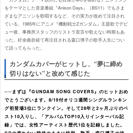
をテーマとした音楽番組『Anison Days』（BS11）でもさま
ざまなアニソンを歌唱するなど、その実力が改めて注目され
ている。1985年にアニメ『機動戦士Zガンダム』主題歌でデビ
ュー後、事務所スタッフのリストラ宣言や歌えない時期もあ
った。紆余曲折経て再注目される森口博子の歌手人生につい
て語ってもらった。
カンダムカバーがヒットし、“夢に締め
切りはない”と改めて感じた
──まずは『GUNDAM SONG COVERS』のヒットおめ
でとうございます。8/19付オリコ週間シングルランキン
グ初登場3位にランクイン。そして28年と2ヶ月ぶりのベ
スト10入りし、「アルバムTOP10入りインターバル記
録」では、女性アーティスト歴代1位を記録しました。