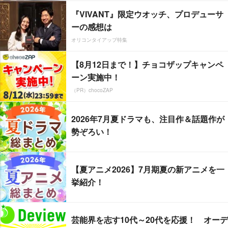
『VIVANT』限定ウオッチ、プロデューサ
ーの感想は
オリコンタイアップ特集
【8月12日まで！】チョコザップキャンペ
ーン実施中！
（PR）chocoZAP
2026年7月夏ドラマも、注目作＆話題作が
勢ぞろい！
【夏アニメ2026】7月期夏の新アニメを一
挙紹介！
芸能界を志す10代～20代を応援！ オーデ