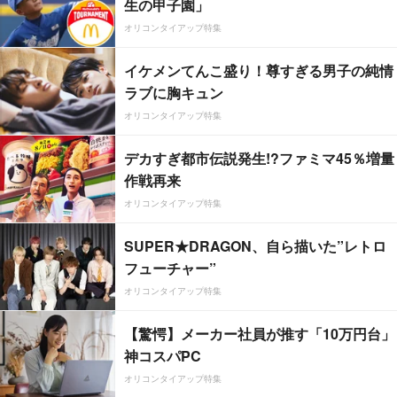
生の甲子園」
オリコンタイアップ特集
イケメンてんこ盛り！尊すぎる男子の純情
ラブに胸キュン
オリコンタイアップ特集
デカすぎ都市伝説発生!?ファミマ45％増量
作戦再来
オリコンタイアップ特集
SUPER★DRAGON、自ら描いた”レトロ
フューチャー”
オリコンタイアップ特集
【驚愕】メーカー社員が推す「10万円台」
神コスパPC
オリコンタイアップ特集