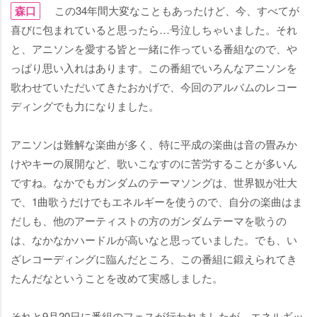
森口
この34年間大変なこともあったけど、今、すべてが
喜びに包まれていると思ったら…号泣しちゃいました。それ
と、アニソンを愛する皆と一緒に作っている番組なので、
っぱり思い入れはあります。この番組でいろんなアニソンを
歌わせていただいてきたおかげで、今回のアルバムのレコー
ディングでも力になりました。
アニソンは難解な楽曲が多く、特に平成の楽曲は音の畳みか
けやキーの展開など、歌いこなすのに苦労することが多いん
ですね。なかでもガンダムのテーマソングは、世界観が壮大
で、1曲歌うだけでもエネルギーを使うので、自分の楽曲はま
だしも、他のアーティストの方のガンダムテーマを歌うの
は、なかなかハードルが高いなと思っていました。でも、い
ざレコーディングに臨んだところ、この番組に鍛えられてき
たんだなということを改めて実感しました。
それと9月20日に番組のフェスが行われましたが、エネルギッ