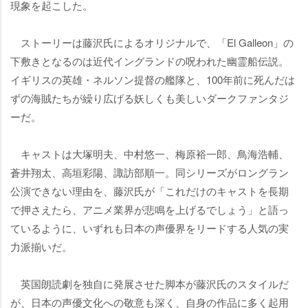
現象を起こした。
ストーリーは藤沢氏によるオリジナルで、「El Galleon」の
下敷きとなるのは近代イングランドの呪われた幽霊船伝説。
イギリスの英雄・ネルソン提督の艦隊と、100年前に死んだは
ずの海賊たちが繰り広げる妖しくも美しいダークファンタジ
ーだ。
キャストは大塚明夫、中村悠一、梅原裕一郎、鳥海浩輔、
蒼井翔太、高垣彩陽、諏訪部順一。同シリーズがロングラン
公演できない理由を、藤沢氏が「これだけのキャストを長期
で押さえたら、アニメ業界が悲鳴を上げるでしょう」と語っ
ているように、いずれも日本の声優界をリードする人気の実
力派揃いだ。
英国朗読劇を独自に発展させた脚本が藤沢氏のスタイルだ
が、日本の声優文化への敬意も深く、自身の作品に多く起用