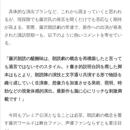
具体的な演出プランなど、これから固まっていくと思われ
るが、現段階でも藤沢氏の発言を聞くだけでも否応なく期待
が高まる。実際、藤沢朗読劇の常連で、新作への出演が発表
された諏訪部順一も、以下のように熱いコメントを寄せてい
る。
「藤沢朗読の醍醐味は、朗読劇の概念を再構築したと言って
も過言ではないそのスタイル。ト書き的説明台詞を廃した脚
本はもとより、朗読陣の演技と文字通り共演する形で物語を
織り成していく生演奏、想像力を加速させる美術、照明、特
効などの視覚体感的演出。最新作も脳に心にリッチな刺激満
載です！」
今回もプレミア公演となることは必至。朗読劇の概念を覆
す藤沢ワールドは舞台ファン、声優ファンならずとも要注目