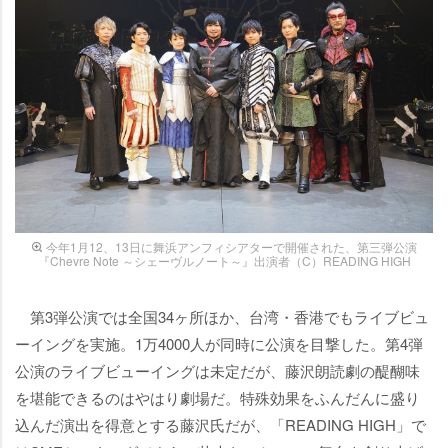
今年1月12、13日に舞浜アンフィシアターで開催された、第三弾公演
『Chevre Note ～シェーヴルノート～』出演者（C）READING HIGH
第3弾公演では全国34ヶ所ほか、台湾・香港でもライブビュ
ーイングを実施。1万4000人が同時に公演を目撃した。第4弾
公演のライブビューイングは未定だが、藤沢朗読劇の醍醐味
を堪能できるのはやはり劇場だ。特殊効果をふんだんに盛り
込んだ演出を得意とする藤沢氏だが、「READING HIGH」で