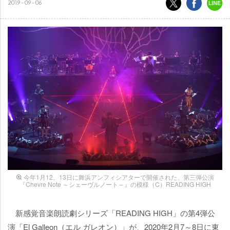
2019-09-06
今年1月12、13日に舞浜アンフィシアターで開催された、第三弾公演
『Chevre Note ～シェーヴルノート～』の模様（C）READING HIGH
新感覚音楽朗読劇シリーズ「READING HIGH」の第4弾公
演「El Galleon（エル ガレオン）」が、2020年2月7～8日に東