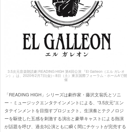
3.5次元音楽朗読劇 READING HIGH 第4回公演 『El Galleon（エル ガレオ
ン）』は、2020年2月7日(金)～8日（土）東京国際フォーラム・ホールAで開
催
「READING HIGH」シリーズは劇作家・藤沢文翁氏とソニ
ー・ミュージックエンタテインメントによる、“3.5次元”エン
タテインメントを目指すプロジェクト。生演奏とテクノロジ
ーを駆使した五感を刺激する演出と豪華キャストによる熱演
が話題を呼び、過去3公演ともに瞬く間にチケットが完売する