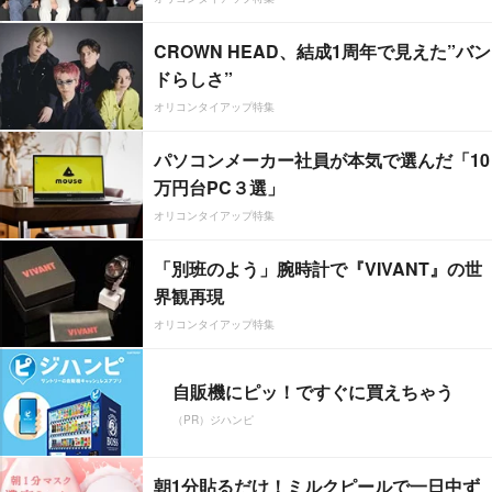
CROWN HEAD、結成1周年で見えた”バン
ドらしさ”
オリコンタイアップ特集
パソコンメーカー社員が本気で選んだ「10
万円台PC３選」
オリコンタイアップ特集
「別班のよう」腕時計で『VIVANT』の世
界観再現
オリコンタイアップ特集
自販機にピッ！ですぐに買えちゃう
（PR）ジハンピ
朝1分貼るだけ！ミルクピールで一日中ず