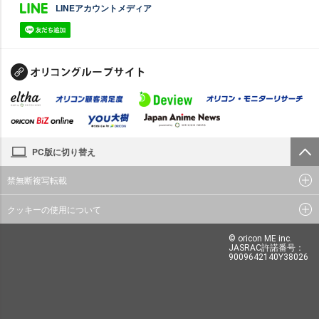
LINEアカウントメディア
PC版に切り替え
禁無断複写転載
クッキーの使用について
© oricon ME inc.
JASRAC許諾番号：
9009642140Y38026