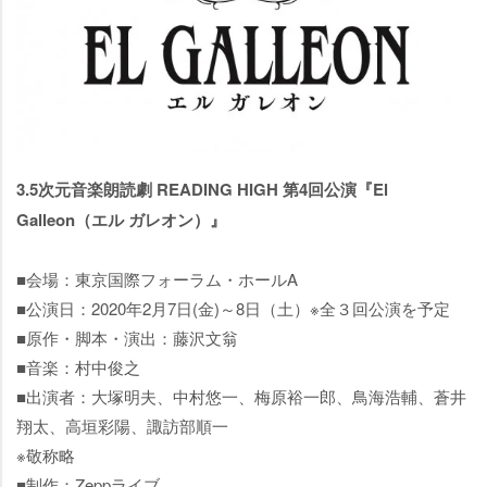
3.5次元音楽朗読劇 READING HIGH 第4回公演『El
Galleon（エル ガレオン）』
■会場：東京国際フォーラム・ホールA
■公演日：2020年2月7日(金)～8日（土）※全３回公演を予定
■原作・脚本・演出：藤沢文翁
■音楽：村中俊之
■出演者：大塚明夫、中村悠一、梅原裕一郎、鳥海浩輔、蒼井
翔太、高垣彩陽、諏訪部順一
※敬称略
■制作：Zeppライブ