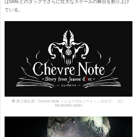
はSMEとのタッグでさらに壮大なスケールの舞台を創り上げ
ている。
第三弾公演『Chevre Note ～シェーヴルノート～』のロゴ （C）
READING HIGH