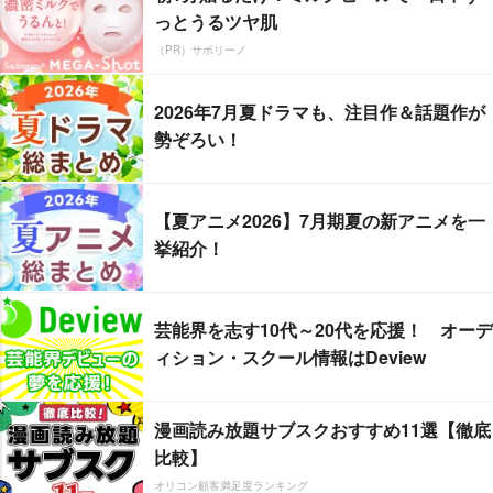
っとうるツヤ肌
（PR）サボリーノ
2026年7月夏ドラマも、注目作＆話題作が
勢ぞろい！
【夏アニメ2026】7月期夏の新アニメを一
挙紹介！
芸能界を志す10代～20代を応援！ オーデ
ィション・スクール情報はDeview
漫画読み放題サブスクおすすめ11選【徹底
比較】
オリコン顧客満足度ランキング