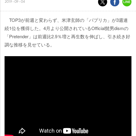
2019-09-04
TOP3が前週と変わらず、米津玄師の「パプリカ」が3週連
続1位を獲得した。4月より公開されているOfficial髭男dismの
「Pretender」は前週比2.9％増と再生数を伸ばし、引き続き好
調な推移を見せている。