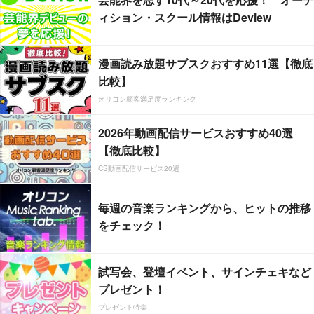
ィション・スクール情報はDeview
漫画読み放題サブスクおすすめ11選【徹底
比較】
オリコン顧客満足度ランキング
2026年動画配信サービスおすすめ40選
【徹底比較】
CS動画配信サービス20選
毎週の音楽ランキングから、ヒットの推移
をチェック！
試写会、登壇イベント、サインチェキなど
プレゼント！
プレゼント特集