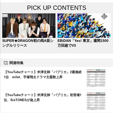
PICK UP CONTENTS
SUPER★DRAGON初の両A面シ
EBiDAN「Yes! 東京」週間1500
ングルリリース
万回超でV3
関連特集
【YouTubeチャート】米津玄師「パプリカ」2週連続
1位 milet、手塚翔太ドラマ主題歌上昇
【YouTubeチャート】米津玄師「パプリカ」初登場1
位、SixTONESが急上昇