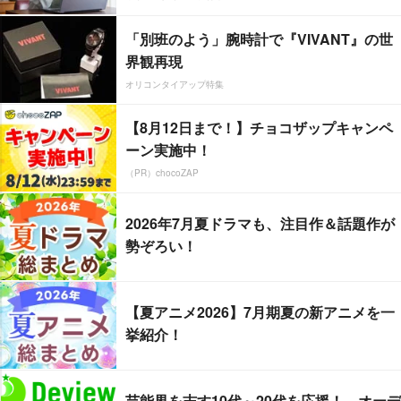
「別班のよう」腕時計で『VIVANT』の世
界観再現
オリコンタイアップ特集
【8月12日まで！】チョコザップキャンペ
ーン実施中！
（PR）chocoZAP
2026年7月夏ドラマも、注目作＆話題作が
勢ぞろい！
【夏アニメ2026】7月期夏の新アニメを一
挙紹介！
芸能界を志す10代～20代を応援！ オーデ