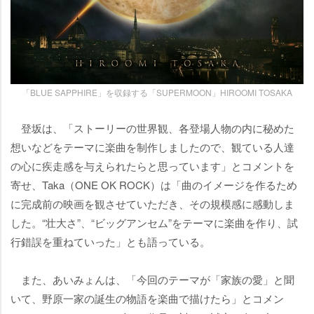
「BLUE SAPPHIRE」を収録する「SUPERMOON」HIROOMI TOSAKA
登坂は、「ストーリーの世界観、各登場人物の内に秘めた
想いなどをテーマに楽曲を制作しましたので、観ている人達
の心に疾走感を与えられたらと思っています」とコメントを
寄せ、Taka（ONE OK ROCK）は「曲のイメージを作るため
に完成前の映画を観させていただき、その規模感に感動しま
した。“壮大さ”、“ビッグアンセム”をテーマに楽曲を作り、試
行錯誤を重ねていった」とも語っている。
また、あいみょんは、「今回のテーマが「家族の愛」と聞
いて、野原一家の誕生の物語を楽曲で描けたら」とコメン