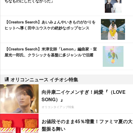
ちなものにしたくなかった」
【Creators Search】あいみょんやいきものがかりを
ヒットへ導く田中ユウスケの絶妙なポップセンス
【Creators Search】米津玄師「Lemon」編曲家・室
屋光一郎氏、クラシックを基盤に多ジャンルで活躍
オリコンニュース イチオシ特集
向井康二イケメンすぎ！純愛『（LOVE
SONG）』
オリコンタイアップ特集
お値段そのまま45％増量！ファミマ夏の大
盤振る舞い