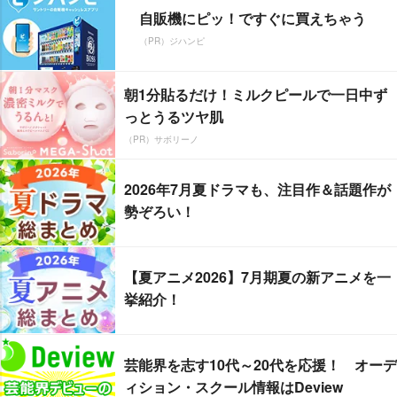
自販機にピッ！ですぐに買えちゃう
（PR）ジハンピ
朝1分貼るだけ！ミルクピールで一日中ず
っとうるツヤ肌
（PR）サボリーノ
2026年7月夏ドラマも、注目作＆話題作が
勢ぞろい！
【夏アニメ2026】7月期夏の新アニメを一
挙紹介！
芸能界を志す10代～20代を応援！ オーデ
ィション・スクール情報はDeview