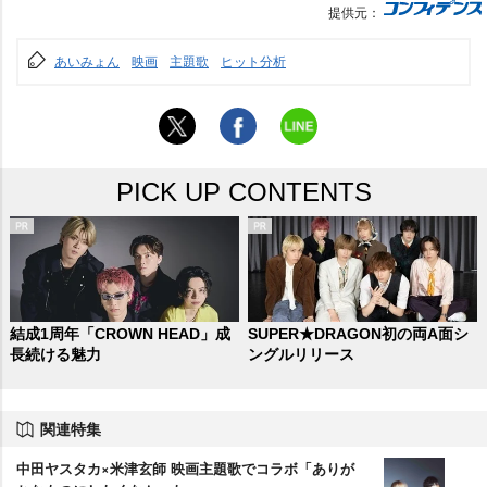
提供元：
あいみょん
映画
主題歌
ヒット分析
PICK UP CONTENTS
結成1周年「CROWN HEAD」成
SUPER★DRAGON初の両A面シ
長続ける魅力
ングルリリース
関連特集
中田ヤスタカ×米津玄師 映画主題歌でコラボ「ありが