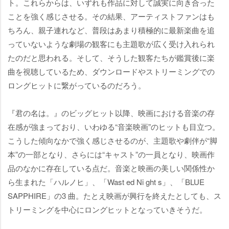
ト。これらからは、いずれも作品に対して誠実に向き合った
ことを強く感じさせる。その結果、アーティストファンはも
ちろん、親子連れなど、普段はあまり積極的に最新楽曲を追
っていないような劇場の観客にも主題歌が広く受け入れられ
たのだと思われる。そして、そうした観客たちが鑑賞後に楽
曲を視聴しているため、ダウンロードやストリーミングでの
ロングヒットに繋がっているのだろう。
『君の名は。』のビッグヒット以降、映画における音楽の存
在感が強まっており、いわゆる“音楽映画”のヒットも目立つ。
こうした傾向なかで強く感じさせるのが、主題歌や劇伴が“脚
本”の一部となり、さらには“キャスト”の一員となり、映画作
品のなかに存在している点だ。音楽と映画の美しい関係性か
ら生まれた「ハルノヒ」、「Wast ed Ni ght s」、「BLUE
SAPPHIRE」の3 曲。たとえ映画が興行を終えたとしても、ス
トリーミングを中心にロングヒットとなっていきそうだ。