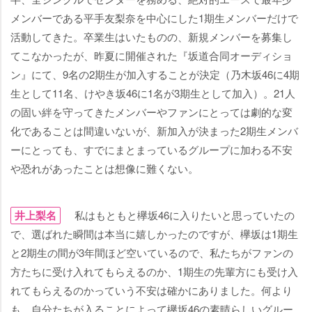
メンバーである平手友梨奈を中心にした1期生メンバーだけで
活動してきた。卒業生はいたものの、新規メンバーを募集し
てこなかったが、昨夏に開催された『坂道合同オーディショ
ン』にて、9名の2期生が加入することが決定（乃木坂46に4期
生として11名、けやき坂46に1名が3期生として加入）。21人
の固い絆を守ってきたメンバーやファンにとっては劇的な変
化であることは間違いないが、新加入が決まった2期生メンバ
ーにとっても、すでにまとまっているグループに加わる不安
恐れがあったことは想像に難くない。
井上梨名
私はもともと欅坂46に入りたいと思っていたの
で、選ばれた瞬間は本当に嬉しかったのですが、欅坂は1期生
と2期生の間が3年間ほど空いているので、私たちがファンの
方たちに受け入れてもらえるのか、1期生の先輩方にも受け入
れてもらえるのかっていう不安は確かにありました。何より
も、自分たちが入ることによって欅坂46の素晴らしいグルー