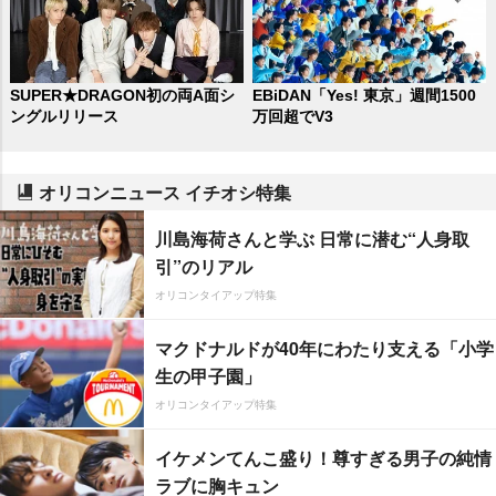
SUPER★DRAGON初の両A面シ
EBiDAN「Yes! 東京」週間1500
ングルリリース
万回超でV3
オリコンニュース イチオシ特集
川島海荷さんと学ぶ 日常に潜む“人身取
引”のリアル
オリコンタイアップ特集
マクドナルドが40年にわたり支える「小学
生の甲子園」
オリコンタイアップ特集
イケメンてんこ盛り！尊すぎる男子の純情
ラブに胸キュン