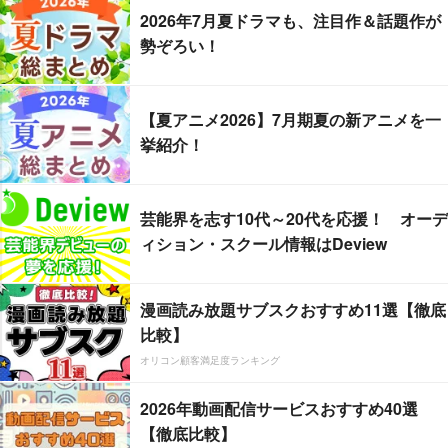
2026年7月夏ドラマも、注目作＆話題作が
勢ぞろい！
【夏アニメ2026】7月期夏の新アニメを一
挙紹介！
芸能界を志す10代～20代を応援！ オーデ
ィション・スクール情報はDeview
漫画読み放題サブスクおすすめ11選【徹底
比較】
オリコン顧客満足度ランキング
2026年動画配信サービスおすすめ40選
【徹底比較】