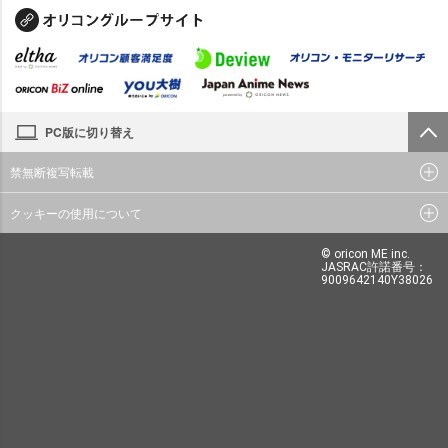
PC版に切り替え
禁無断複写転載
クッキーの使用について
© oricon ME inc.
JASRAC許諾番号：
9009642140Y38026