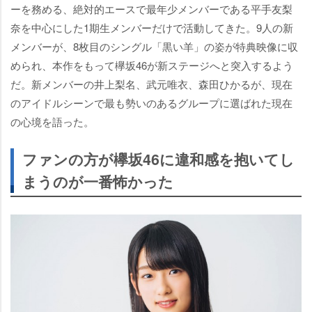
ーを務める、絶対的エースで最年少メンバーである平手友梨
奈を中心にした1期生メンバーだけで活動してきた。9人の新
メンバーが、8枚目のシングル「黒い羊」の姿が特典映像に収
められ、本作をもって欅坂46が新ステージへと突入するよう
だ。新メンバーの井上梨名、武元唯衣、森田ひかるが、現在
のアイドルシーンで最も勢いのあるグループに選ばれた現在
の心境を語った。
ファンの方が欅坂46に違和感を抱いてし
まうのが一番怖かった