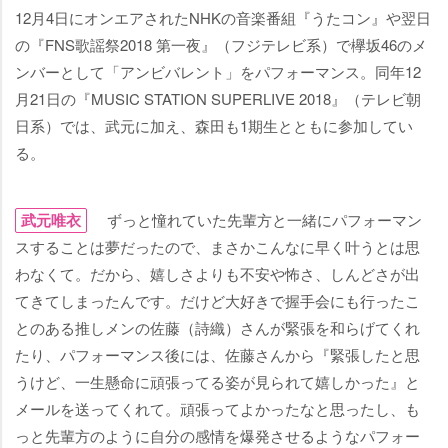
12月4日にオンエアされたNHKの音楽番組『うたコン』や翌日
の『FNS歌謡祭2018 第一夜』（フジテレビ系）で欅坂46のメ
ンバーとして「アンビバレント」をパフォーマンス。同年12
月21日の『MUSIC STATION SUPERLIVE 2018』（テレビ朝
日系）では、武元に加え、森田も1期生とともに参加してい
る。
武元唯衣
ずっと憧れていた先輩方と一緒にパフォーマン
スすることは夢だったので、まさかこんなに早く叶うとは思
わなくて。だから、嬉しさよりも不安や怖さ、しんどさが出
てきてしまったんです。だけど大好きで握手会にも行ったこ
とのある推しメンの佐藤（詩織）さんが緊張を和らげてくれ
たり、パフォーマンス後には、佐藤さんから『緊張したと思
うけど、一生懸命に頑張ってる姿が見られて嬉しかった』と
メールを送ってくれて。頑張ってよかったなと思ったし、も
っと先輩方のように自分の感情を爆発させるようなパフォー