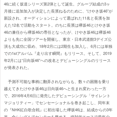
46に続く坂道シリーズ第2弾として誕生。グループ結成の3ヶ
月後に追加加入が決定した長濱ねるのために、“けやき坂46”が
新設され、オーディションによって選ばれた11名と長濱を加
えた12名で活動をスタート。のちに長濱は欅坂46とけやき坂
46の兼任から欅坂46の専任となったが、けやき坂46は欅坂46
よりも先に全国ツアーを開催し、東京・日本武道館3デイズ公
演も大成功に収め、18年2月には2期生も加入し、6月には単独
での1stアルバム『走り出す瞬間』もリリース。そして、2019
年2月には“日向坂46”への改名とデビューシングルのリリース
が発表された。
予測不可能な事柄に翻弄されながらも、数々の困難を乗り
越えてきたけやき坂46は日向坂46へと生まれ変わった一方
で、2016年4月6日に発売したデビューシングル「サイレント
マジョリティー」でセンセーショナルを巻き起こし、同年末
の『NHK紅白歌合戦』に初出場した欅坂46は、結成からの3年
半、全シングルでセンターを務める、絶対的エースで最年少