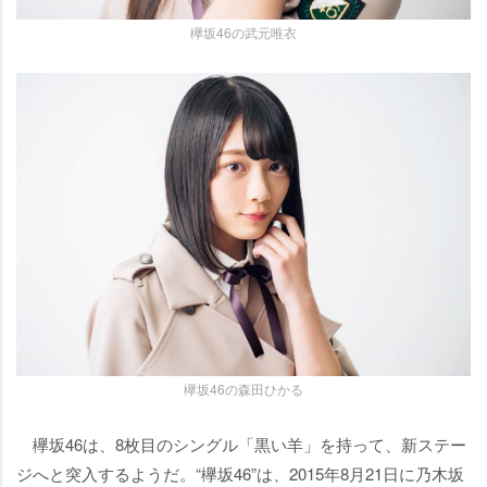
欅坂46の武元唯衣
欅坂46の森田ひかる
欅坂46は、8枚目のシングル「黒い羊」を持って、新ステー
ジへと突入するようだ。“欅坂46”は、2015年8月21日に乃木坂