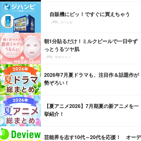
自販機にピッ！ですぐに買えちゃう
（PR）ジハンピ
朝1分貼るだけ！ミルクピールで一日中ず
っとうるツヤ肌
（PR）サボリーノ
2026年7月夏ドラマも、注目作＆話題作が
勢ぞろい！
【夏アニメ2026】7月期夏の新アニメを一
挙紹介！
芸能界を志す10代～20代を応援！ オーデ