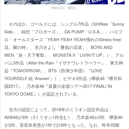
TWICEの『BDZ』
そのほか、ゴールドには、シングル7作品（SHINee「Sunny
Side」、純烈「プロポーズ」、DA PUMP「U.S.A.」、ハロプ
ロ・オールスターズ「YEAH YEAH YEAH/憧れのStress-free/
花、闌の時」、氷川きよし「勝負の花道」、BOYS AND
MEN「炎・天下奪取」、MONSTA X「LIVIN’IT UP」）、アル
バム3作品（After the Rain『イザナワレトラベラー』、東方神
起『TOMORROW』、BTS（防弾少年団）『LOVE
YOURSELF 結 ‘Answer’』）、ビデオ2作品（欅坂46『欅共和
国2017』、乃木坂46『真夏の全国ツアー2017 FINAL! IN
TOKYO DOME』）が認定されている。
当月の認定によって、2018年のミリオン認定作品は、
AKB48が3作（3ミリオン1作含む）、乃木坂46が2作、欅坂46
が2作、安室奈美恵が1作で計8作となった。なお、昨年同期