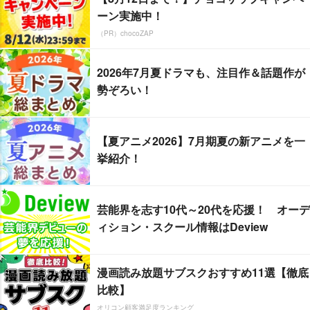
ーン実施中！
（PR）chocoZAP
2026年7月夏ドラマも、注目作＆話題作が
勢ぞろい！
【夏アニメ2026】7月期夏の新アニメを一
挙紹介！
芸能界を志す10代～20代を応援！ オーデ
ィション・スクール情報はDeview
漫画読み放題サブスクおすすめ11選【徹底
比較】
オリコン顧客満足度ランキング