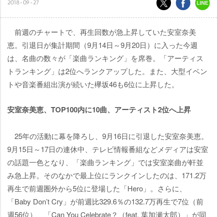
2018-09-27
前週のチャートで、再生回数が急上昇していた安室奈美
恵。引退日が集計期間（9月14日～9月20日）に入った今週
は、名曲の数々が「楽曲ランキング」を席巻。「アーティス
トランキング」は2位へランクアップした。また、大型イベン
トや音楽番組出演が続いた欅坂46も6位に上昇した。
安室奈美恵、TOP100内に10曲、アーティスト2位へ上昇
25年の活動に幕を降ろし、9月16日に引退した安室奈美恵。
9月15日～17日の連休中、テレビ情報番組などメディアは安室
の話題一色となり、「楽曲ランキング」では安室楽曲が軒並
み急上昇。そのなかで最上位にランクインしたのは、171.2万
再生で前週圏外から5位に登場した「Hero」。さらに、
「Baby Don’t Cry」が前週比329.6％の132.7万再生で7位（前
週56位）、「Can You Celebrate？（feat. 葉加瀬太郎）」が同