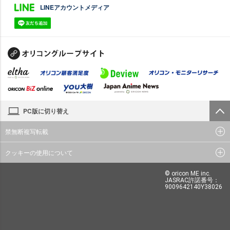
LINEアカウントメディア
PC版に切り替え
禁無断複写転載
クッキーの使用について
© oricon ME inc.
JASRAC許諾番号：
9009642140Y38026