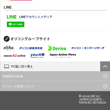
LINE
LINEアカウントメディア
PC版に切り替え
禁無断複写転載
クッキーの使用について
© oricon ME inc.
JASRAC許諾番号：
9009642140Y38026