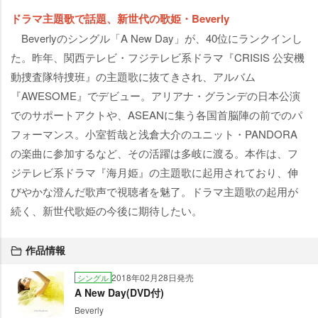
ドラマ主題歌で話題、新世代の歌姫・Beverly
Beverlyのシングル「A New Day」が、40位にランクインし
た。昨年、関西テレビ・フジテレビ系ドラマ『CRISIS 公安機
動捜査隊特捜班』の主題歌に抜てきされ、アルバム
『AWESOME』でデビュー。アリアナ・グランデの日本公演
でのサポートアクトや、ASEANに集う各国首脳陣の前でのパ
フォーマンス。小室哲哉と浅倉大介のユニット・PANDORA
の楽曲に参加するなど、その活躍は多岐に渡る。本作は、フ
ジテレビ系ドラマ『海月姫』の主題歌に起用されており、伸
びやかな澄んだ歌声で視聴者を魅了。ドラマ主題歌の起用が
続く、新世代歌姫の今後に期待したい。
作品情報
2018年02月28日発売
シングル
A New Day(DVD付)
Beverly