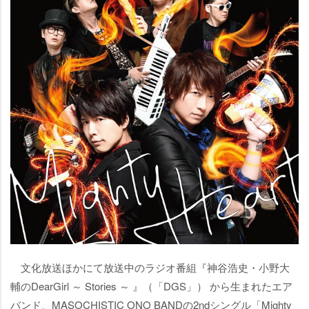
文化放送ほかにて放送中のラジオ番組『神谷浩史・小野大
輔のDearGirl ～ Stories ～ 』（「DGS」） から生まれたエア
バンド、MASOCHISTIC ONO BANDの2ndシングル「Mighty