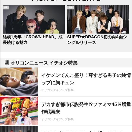
結成1周年「CROWN HEAD」成
SUPER★DRAGON初の両A面シ
長続ける魅力
ングルリリース
オリコンニュース イチオシ特集
イケメンてんこ盛り！尊すぎる男子の純情
ラブに胸キュン
オリコンタイアップ特集
デカすぎ都市伝説発生!?ファミマ45％増量
作戦再来
オリコンタイアップ特集