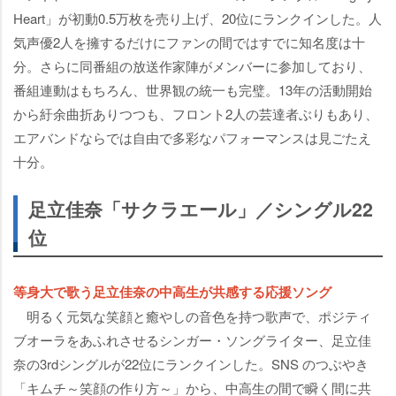
Heart」が初動0.5万枚を売り上げ、20位にランクインした。人
気声優2人を擁するだけにファンの間ではすでに知名度は十
分。さらに同番組の放送作家陣がメンバーに参加しており、
番組連動はもちろん、世界観の統一も完璧。13年の活動開始
から紆余曲折ありつつも、フロント2人の芸達者ぶりもあり、
エアバンドならでは自由で多彩なパフォーマンスは見ごたえ
十分。
足立佳奈「サクラエール」／シングル22
位
等身大で歌う足立佳奈の中高生が共感する応援ソング
明るく元気な笑顔と癒やしの音色を持つ歌声で、ポジティ
ブオーラをあふれさせるシンガー・ソングライター、足立佳
奈の3rdシングルが22位にランクインした。SNS のつぶやき
「キムチ～笑顔の作り方～」から、中高生の間で瞬く間に共