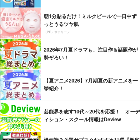
朝1分貼るだけ！ミルクピールで一日中ず
っとうるツヤ肌
（PR）サボリーノ
2026年7月夏ドラマも、注目作＆話題作が
勢ぞろい！
【夏アニメ2026】7月期夏の新アニメを一
挙紹介！
芸能界を志す10代～20代を応援！ オーデ
ィション・スクール情報はDeview
漫画読み放題サブスクおすすめ11選【徹底