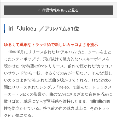
作品情報をもっと見る
iri『Juice』／アルバム51位
ゆるくて繊細なトラック術で新しいカッコよさを提示
16年10月にリリースされた1stアルバムでは、クールをまと
ったシティポップで、飛び抜けて魅力的なハスキーボイスを
聴かせたiriが待望の2ndをリリース。前作で聴かれた“カッコい
いサウンド”から一転。ゆるくて力みが一切ない、そんな“新し
いカッコよさ”があふれた楽曲を聴かせてくれる。1stと2ndの
間にリリースされたシングル『life ep』で組んだ、トラックメ
ーカー・5lack の影響か、曲のなかにさまざまな音色を巧みに
散りばめ、単調にならず緊張感を維持したまま、1曲1曲の個
性を際立たせている。持ち前の声の魅力以上に、そのトラッ
ク術が気になる。