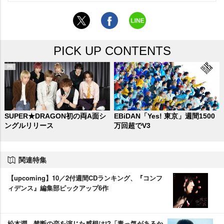
PICK UP CONTENTS
SUPER★DRAGON初の両A面シ
EBiDAN「Yes! 東京」週間1500
ングルリリース
万回超でV3
関連特集
【upcoming】10／2付週間CDランキング、『コンフ
ィデンス』編集部ピックアップ6作
松本潤、禁断の恋を演じた感想は!?「毒っ気があるか