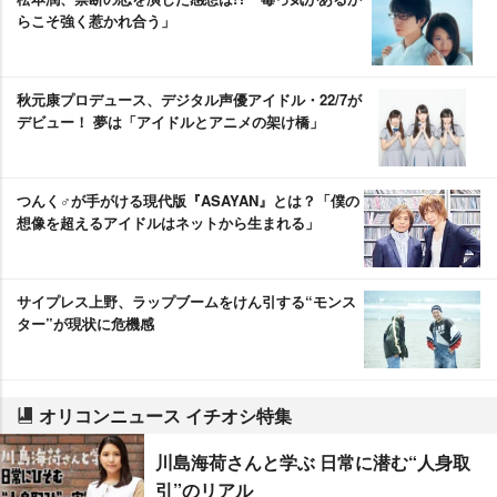
らこそ強く惹かれ合う」
秋元康プロデュース、デジタル声優アイドル・22/7が
デビュー！ 夢は「アイドルとアニメの架け橋」
つんく♂が手がける現代版『ASAYAN』とは？「僕の
想像を超えるアイドルはネットから生まれる」
サイプレス上野、ラップブームをけん引する“モンス
ター”が現状に危機感
オリコンニュース イチオシ特集
川島海荷さんと学ぶ 日常に潜む“人身取
引”のリアル