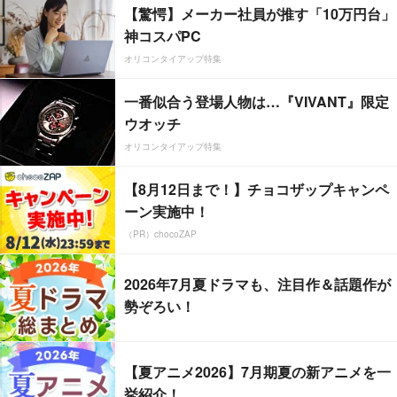
【驚愕】メーカー社員が推す「10万円台」
神コスパPC
オリコンタイアップ特集
一番似合う登場人物は…『VIVANT』限定
ウオッチ
オリコンタイアップ特集
【8月12日まで！】チョコザップキャンペ
ーン実施中！
（PR）chocoZAP
2026年7月夏ドラマも、注目作＆話題作が
勢ぞろい！
【夏アニメ2026】7月期夏の新アニメを一
挙紹介！