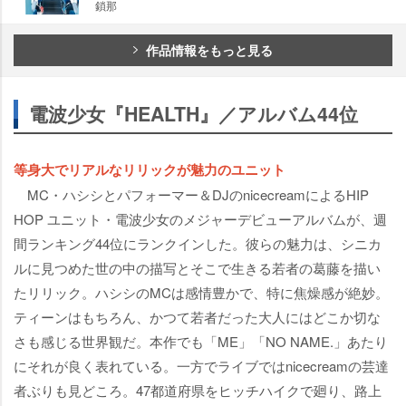
鎖那
作品情報をもっと見る
電波少女『HEALTH』／アルバム44位
等身大でリアルなリリックが魅力のユニット
MC・ハシシとパフォーマー＆DJのnicecreamによるHIP
HOP ユニット・電波少女のメジャーデビューアルバムが、週
間ランキング44位にランクインした。彼らの魅力は、シニカ
ルに見つめた世の中の描写とそこで生きる若者の葛藤を描い
たリリック。ハシシのMCは感情豊かで、特に焦燥感が絶妙。
ティーンはもちろん、かつて若者だった大人にはどこか切な
さも感じる世界観だ。本作でも「ME」「NO NAME.」あたり
にそれが良く表れている。一方でライブではnicecreamの芸達
者ぶりも見どころ。47都道府県をヒッチハイクで廻り、路上