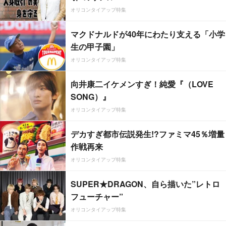
オリコンタイアップ特集
マクドナルドが40年にわたり支える「小学
生の甲子園」
オリコンタイアップ特集
向井康二イケメンすぎ！純愛『（LOVE
SONG）』
オリコンタイアップ特集
デカすぎ都市伝説発生!?ファミマ45％増量
作戦再来
オリコンタイアップ特集
SUPER★DRAGON、自ら描いた”レトロ
フューチャー”
オリコンタイアップ特集