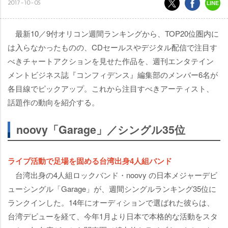
2017-10-05
最新10／9付オリコン週間ランキングから、TOP20位圏内に
は入らなかったものの、CDセールスやデジタル配信で注目す
べきチャートアクションを見せた作品を、週刊エンタテイン
メントビジネス誌『コンフィデンス』編集部のメンバー6名が
各目線でピックアップ。これから注目すべきアーティスト、
話題作の動向を紹介する。
noovy「Garage」／シングル35位
ライブ活動で足場を固める台湾出身4人組バンド
台湾出身の4人組ロックバンド・noovy の日本メジャーデビ
ューシングル「Garage」が、週間シングルランキング35位に
ランクインした。14年にオーディションで選ばれた彼らは、
台湾デビューを経て、今年1月より日本で本格的な活動をスタ