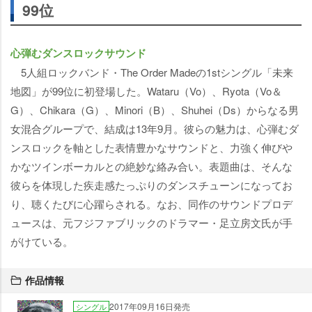
99位
心弾むダンスロックサウンド
5人組ロックバンド・The Order Madeの1stシングル「未来
地図」が99位に初登場した。Wataru（Vo）、Ryota（Vo＆
G）、Chikara（G）、Minori（B）、Shuhei（Ds）からなる男
女混合グループで、結成は13年9月。彼らの魅力は、心弾むダ
ンスロックを軸とした表情豊かなサウンドと、力強く伸び
かなツインボーカルとの絶妙な絡み合い。表題曲は、そんな
彼らを体現した疾走感たっぷりのダンスチューンになってお
り、聴くたびに心躍らされる。なお、同作のサウンドプロデ
ュースは、元フジファブリックのドラマー・足立房文氏が手
がけている。
作品情報
2017年09月16日発売
シングル