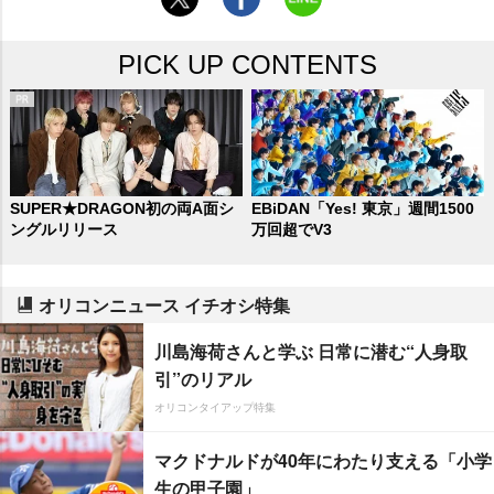
PICK UP CONTENTS
SUPER★DRAGON初の両A面シ
EBiDAN「Yes! 東京」週間1500
ングルリリース
万回超でV3
オリコンニュース イチオシ特集
川島海荷さんと学ぶ 日常に潜む“人身取
引”のリアル
オリコンタイアップ特集
マクドナルドが40年にわたり支える「小学
生の甲子園」