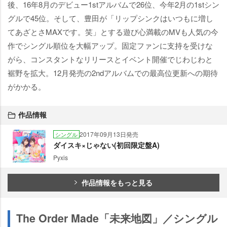
後、16年8月のデビュー1stアルバムで26位、今年2月の1stシン
グルで45位。そして、豊田が「リップシンクはいつもに増し
てあざとさMAXです。笑」とする遊び心満載のMVも人気の今
作でシングル順位を大幅アップ。固定ファンに支持を受けな
がら、コンスタントなリリースとイベント開催でじわじわと
裾野を拡大。12月発売の2ndアルバムでの最高位更新への期待
がかかる。
作品情報
2017年09月13日発売
シングル
ダイスキ×じゃない(初回限定盤A)
Pyxis
作品情報をもっと見る
The Order Made「未来地図」／シングル