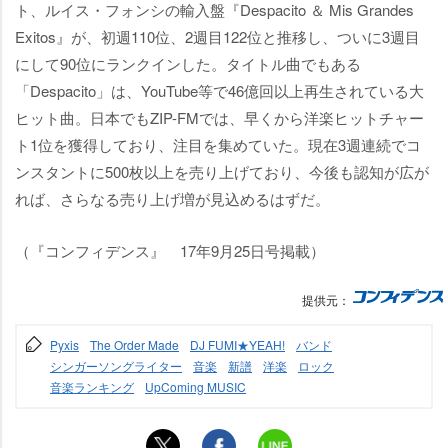
ト、ルイス・フォンシの輸入盤『Despacito ＆ Mis Grandes
Exitos』が、初週110位、2週目122位と推移し、ついに3週目
にして90位にランクインした。タイトル曲でもある
「Despacito」は、YouTube等で46億回以上再生されている大
ヒット曲。日本でもZIP-FMでは、早くから洋楽ヒットチャー
ト1位を獲得しており、注目を集めていた。現在3週連続でコ
ンスタントに500枚以上を売り上げており、今後も認知が広が
れば、さらなる売り上げ増が見込めるはずだ。
（『コンフィデンス』 17年9月25日号掲載）
提供元：
Pyxis
The Order Made
DJ FUMI★YEAH!
バンド
シンガーソングライター
音楽
新譜
洋楽
ロック
音楽ランキング
UpComing MUSIC