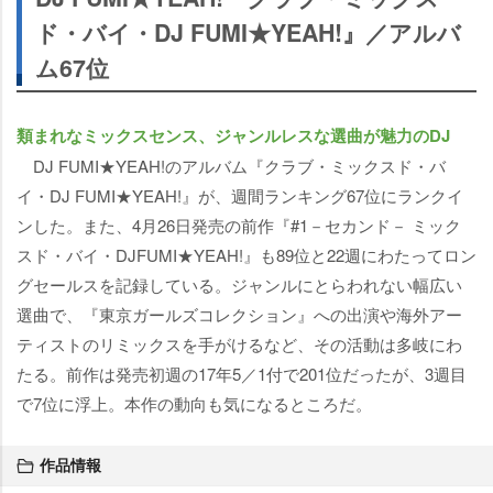
ド・バイ・DJ FUMI★YEAH!』／アルバ
ム67位
類まれなミックスセンス、ジャンルレスな選曲が魅力のDJ
DJ FUMI★YEAH!のアルバム『クラブ・ミックスド・バ
イ・DJ FUMI★YEAH!』が、週間ランキング67位にランクイ
ンした。また、4月26日発売の前作『#1－セカンド－ ミック
スド・バイ・DJFUMI★YEAH!』も89位と22週にわたってロン
グセールスを記録している。ジャンルにとらわれない幅広い
選曲で、『東京ガールズコレクション』への出演や海外アー
ティストのリミックスを手がけるなど、その活動は多岐にわ
たる。前作は発売初週の17年5／1付で201位だったが、3週目
で7位に浮上。本作の動向も気になるところだ。
作品情報