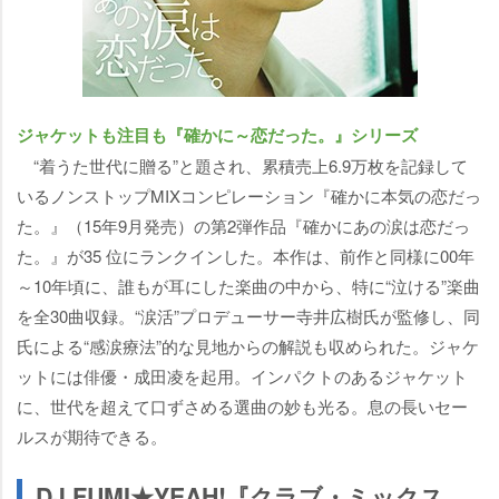
ジャケットも注目も『確かに～恋だった。』シリーズ
“着うた世代に贈る”と題され、累積売上6.9万枚を記録して
いるノンストップMIXコンピレーション『確かに本気の恋だっ
た。』（15年9月発売）の第2弾作品『確かにあの涙は恋だっ
た。』が35 位にランクインした。本作は、前作と同様に00年
～10年頃に、誰もが耳にした楽曲の中から、特に“泣ける”楽曲
を全30曲収録。“涙活”プロデューサー寺井広樹氏が監修し、同
氏による“感涙療法”的な見地からの解説も収められた。ジャケ
ットには俳優・成田凌を起用。インパクトのあるジャケット
に、世代を超えて口ずさめる選曲の妙も光る。息の長いセー
ルスが期待できる。
DJ FUMI★YEAH!『クラブ・ミックス