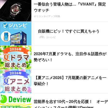
一番似合う登場人物は…『VIVANT』限定
ウオッチ
オリコンタイアップ特集
自販機にピッ！ですぐに買えちゃう
（PR）ジハンピ
2026年7月夏ドラマも、注目作＆話題作が
勢ぞろい！
【夏アニメ2026】7月期夏の新アニメを一
挙紹介！
芸能界を志す10代～20代を応援！ オーデ
ィション・スクール情報はDeview