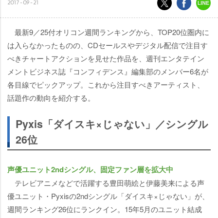
2017-09-21
最新9／25付オリコン週間ランキングから、TOP20位圏内に
は入らなかったものの、CDセールスやデジタル配信で注目す
べきチャートアクションを見せた作品を、週刊エンタテイン
メントビジネス誌『コンフィデンス』編集部のメンバー6名が
各目線でピックアップ。これから注目すべきアーティスト、
話題作の動向を紹介する。
Pyxis「ダイスキ×じゃない」／シングル
26位
声優ユニット2ndシングル、固定ファン層を拡大中
テレビアニメなどで活躍する豊田萌絵と伊藤美来による声
優ユニット・Pyxisの2ndシングル「ダイスキ×じゃない」が、
週間ランキング26位にランクイン。15年5月のユニット結成