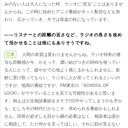
みのない人は大人になった時、ラジオに“戻る”ことはありませ
んからね。この時に始めたアニメ番組がネット配信なども加
わり、広がっていき、今では収益の柱になっています。
――リスナーとの距離の近さなど、ラジオの良さを改め
て活かせることは他にもありそうですね。
三木
人間の本質は変わりませんからね。ラジオ特有の適
当な距離感が今、かえって、濃い結びつきのSNSを使ってい
る人にとって、緩やかで心地よく感じるかもしれません。新
鮮に受け取ってもらい、ラジオに人が戻ってくれるといいの
ですが。他局の番組ですが、FM東京の『SCHOOL OF
LOCK!』がウケていることを見ても可能性があると思いま
す。例えば人生相談番組をタテで1日中やってしまうのも手か
も。むしろ今の時代だからこそ、求められる番組かもしれま
せん。回答が必ずしも目から鱗の必要はなく、相談者は誰か
に相談して、ただ何かを言ってほしい。それに顔が見えない