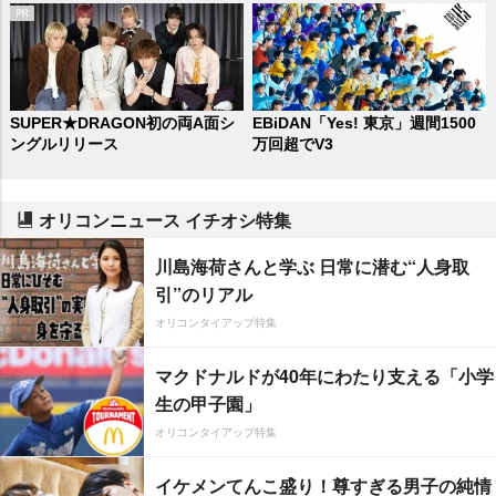
SUPER★DRAGON初の両A面シ
EBiDAN「Yes! 東京」週間1500
ングルリリース
万回超でV3
オリコンニュース イチオシ特集
川島海荷さんと学ぶ 日常に潜む“人身取
引”のリアル
オリコンタイアップ特集
マクドナルドが40年にわたり支える「小学
生の甲子園」
オリコンタイアップ特集
イケメンてんこ盛り！尊すぎる男子の純情