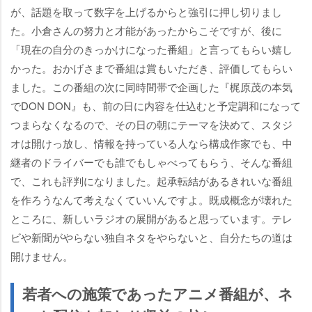
が、話題を取って数字を上げるからと強引に押し切りまし
た。小倉さんの努力と才能があったからこそですが、後に
「現在の自分のきっかけになった番組」と言ってもらい嬉し
かった。おかげさまで番組は賞もいただき、評価してもらい
ました。この番組の次に同時間帯で企画した『梶原茂の本気
でDON DON』も、前の日に内容を仕込むと予定調和になって
つまらなくなるので、その日の朝にテーマを決めて、スタジ
オは開けっ放し、情報を持っている人なら構成作家でも、中
継者のドライバーでも誰でもしゃべってもらう、そんな番組
で、これも評判になりました。起承転結があるきれいな番組
を作ろうなんて考えなくていいんですよ。既成概念が壊れた
ところに、新しいラジオの展開があると思っています。テレ
ビや新聞がやらない独自ネタをやらないと、自分たちの道は
開けません。
若者への施策であったアニメ番組が、ネ