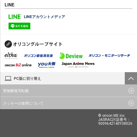
LINE
LINEアカウントメディア
PC版に切り替え
禁無断複写転載
クッキーの使用について
© oricon ME inc.
JASRAC許諾番号：
9009642140Y38026