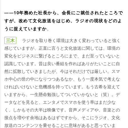
――10年務めた社長から、会長にご就任されたところで
すが、改めて文化放送をはじめ、ラジオの現状をどのよ
うに捉えていますか
。
三木
ラジオを取り巻く環境は大きく変わっていると強く
感じていますが、正直に言うと文化放送に関しては、環境の
変化をビジネスに繋げるところにまで、まだ至っていないと
認識しています。昔は良い番組を作ればありがたいことに自
然に拡散していきましたが、今はそれだけでは厳しい。スマ
ホ中心の世の中になりつつあるなか、もう一度本気で考えな
ければいけないと危機感を持っています。もう古希を迎えて
いますから、一生懸命勉強してついていかないと（笑）。デ
ータなどを見ると、エンタメでスマホを使う率はまだ少な
く、しかもその大半は映像です。音声メディアや、音楽との
接点を増やす余地はあるはずですから、そこにラジオ、文化
放送のコンテンツを乗せることに意味があると思っていま