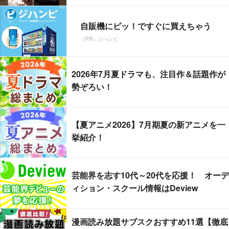
自販機にピッ！ですぐに買えちゃう
（PR）ジハンピ
2026年7月夏ドラマも、注目作＆話題作が
勢ぞろい！
【夏アニメ2026】7月期夏の新アニメを一
挙紹介！
芸能界を志す10代～20代を応援！ オーデ
ィション・スクール情報はDeview
漫画読み放題サブスクおすすめ11選【徹底