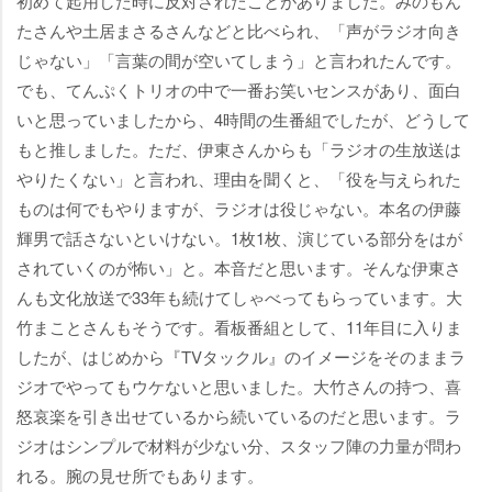
初めて起用した時に反対されたことがありました。みのもん
たさんや土居まさるさんなどと比べられ、「声がラジオ向き
じゃない」「言葉の間が空いてしまう」と言われたんです。
でも、てんぷくトリオの中で一番お笑いセンスがあり、面白
いと思っていましたから、4時間の生番組でしたが、どうして
もと推しました。ただ、伊東さんからも「ラジオの生放送は
りたくない」と言われ、理由を聞くと、「役を与えられた
ものは何でもやりますが、ラジオは役じゃない。本名の伊藤
輝男で話さないといけない。1枚1枚、演じている部分をはが
されていくのが怖い」と。本音だと思います。そんな伊東さ
んも文化放送で33年も続けてしゃべってもらっています。大
竹まことさんもそうです。看板番組として、11年目に入りま
したが、はじめから『TVタックル』のイメージをそのままラ
ジオでやってもウケないと思いました。大竹さんの持つ、喜
怒哀楽を引き出せているから続いているのだと思います。ラ
ジオはシンプルで材料が少ない分、スタッフ陣の力量が問わ
れる。腕の見せ所でもあります。