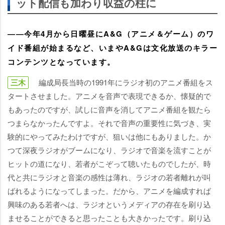
ット配信も加わり収益の柱に
――今年4月から日曜昼にA&G（アニメ＆ゲーム）のワ
イド番組が始まるなど、いまやA&Gは文化放送のキラー
コンテンツとなっています。
三木
編成局長当時の1991年にラジオ初のアニメ番組をス
タートさせました。アニメを音声で表現できるか、懐疑的で
もあったのですが、試しに音声を消してアニメ番組を観たら
つまらなかったんですよ。それで音声の重要性に気づき、実
験的にやってみたわけですが、狙いは他にもありました。か
つて深夜ラジオがブームになり、ラジオで音楽を流すことが
ヒットの道になり、若者がこぞって聴いたものでしたが、時
代と共にラジオと音楽の感性は薄れ、ラジオの若者離れが叫
ばれるようになってしまった。だから、アニメを編成すれば
興味のある若者へは、ラジオというメディアの存在を刷り込
ませることができると思ったことも大きかったです。刷り込