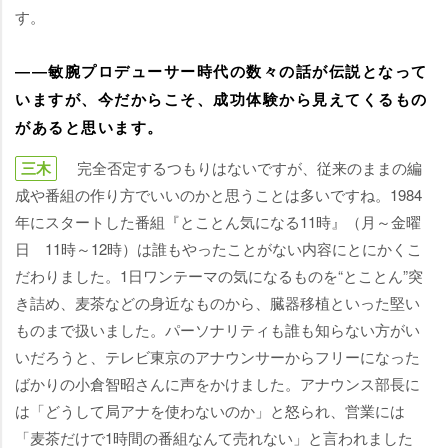
す。
――敏腕プロデューサー時代の数々の話が伝説となって
いますが、今だからこそ、成功体験から見えてくるもの
があると思います。
三木
完全否定するつもりはないですが、従来のままの編
成や番組の作り方でいいのかと思うことは多いですね。1984
年にスタートした番組『とことん気になる11時』（月～金曜
日 11時～12時）は誰もやったことがない内容にとにかくこ
だわりました。1日ワンテーマの気になるものを“とことん”突
き詰め、麦茶などの身近なものから、臓器移植といった堅い
ものまで扱いました。パーソナリティも誰も知らない方がい
いだろうと、テレビ東京のアナウンサーからフリーになった
ばかりの小倉智昭さんに声をかけました。アナウンス部長に
は「どうして局アナを使わないのか」と怒られ、営業には
「麦茶だけで1時間の番組なんて売れない」と言われました