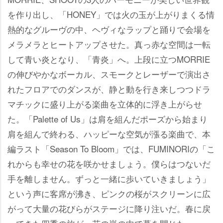
を作り出し、「HONEY」では火の玉が上がりまくる情
熱的なグルーヴの中、ヘヴィなラップと踊りで会場を
メラメラとヒートアップさせた。真っ赤な空間は一転
して青い炎となり、「青炎」へ。上段に立つMORRIE
の伸びやかなボーカル、スモークとレーザーで演出さ
れたフロアでのダンスが、静と動を行き来しつつドラ
マチックに盛り上がる楽曲を立体的に浮き上がらせ
た。「Palette of Us」は肩を組んだポーズから始まり
肩を組んで終わる、ハッピーな空気が漲る楽曲で、本
編ラスト「Season To Bloom」では、FUMINORIの「こ
れからも幸せの花を咲かせましょう。僕らはつないだ
手を離しません。ずっと一緒に歩いていきましょう」
という声に客席が沸き、ピンクの桜がスクリーンに広
がって大量の花びらがステージに降り注いだ。春に戻