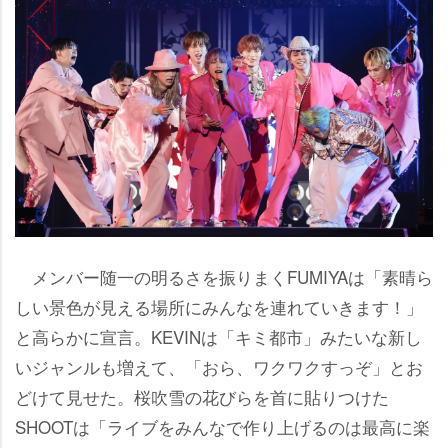
メンバー随一の明るさを振りまくFUMIYAは「素晴ら
しい景色が見える場所にみんなを連れていきます！」
と高らかに宣言。KEVINは「キミ都市」みたいな新し
いジャンルも増えて、「おら、ワクワクすっぞ」とお
どけて見せた。桜吹雪の花びらを首に貼りつけた
SHOOTは「ライブをみんなで作り上げるのは最高に楽