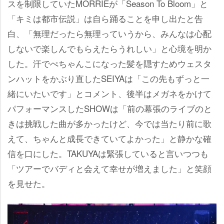
スを制限していたMORRIEが「Season To Bloom」と
「キミは都市伝説」は自ら踊ることを申し出たと告
白、「無理だったら無理っていうから、みんなは心配
しないで楽しんでもらえたらうれしい」と心境を明か
した。汗でぺちゃんこになった髪を隠すためウェスタ
ンハットをかぶり直したSEIYAは「この先もずっと一
緒にいたいです」とコメント、後半はメガネをかけて
パフォーマンスしたSHOWは「前の幕張のライブのと
きは挑戦した曲が多かったけど、今では当たり前に歌
えて、ちゃんと成長できていてよかった」と静かな確
信を口にした。TAKUYAは緊張していると言いつつも
「ツアーでバディと会えて幸せが増えました」と笑顔
を見せた。