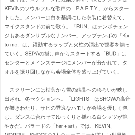
KEVINのソウルフルな歌声の「P.A.R.T.Y.」からスター
トした。メンバーは白を基調にした衣装に着替えて、
マイクスタンドの前で歌う。「RUN」はテンポチェン
ジもあるダンサブルなナンバー。アップテンポの「Koi
to me」は、躍動するラップと火柱の演出で観客を煽っ
ていく。SEIYAの掛け声からスタートする「BUD」は
センターとメインステージにメンバーが分かれて、タ
オルを振り回しながら会場全体を盛り上げていく。
スクリーンには枯葉から雪の結晶への移ろいが映し
出され、冬セクションへ。「LIGHTS」はSHOWの高音
が響きわたり、サビの秀逸なハモリが会場を優しく包
む。ダンスに合わせてゆっくりと揺れる白シャツが艶
かだ。バラードの「her＋art」では、KEVIN、
MORRIE、SHOOTの3人のハーモニーが美しい世界観