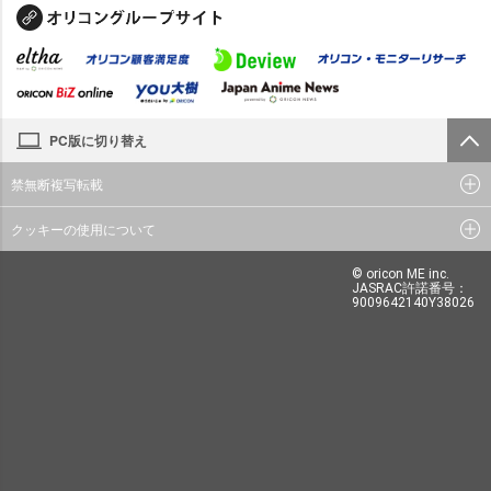
PC版に切り替え
禁無断複写転載
クッキーの使用について
© oricon ME inc.
JASRAC許諾番号：
9009642140Y38026