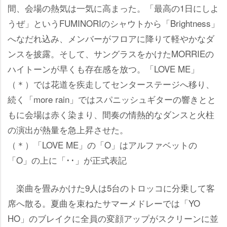
間、会場の熱気は一気に高まった。「最高の1日にしよ
うぜ」というFUMINORIのシャウトから「Brightness」
へなだれ込み、メンバーがフロアに降りて軽やかなダ
ンスを披露。そして、サングラスをかけたMORRIEの
ハイトーンが早くも存在感を放つ。「LOVE ME」
（＊）では花道を疾走してセンターステージへ移り、
続く「more rain」ではスパニッシュギターの響きとと
もに会場は赤く染まり、間奏の情熱的なダンスと火柱
の演出が熱量を急上昇させた。
（＊）「LOVE ME」の「O」はアルファベットの
「O」の上に「･･」が正式表記
楽曲を畳みかけた9人は5台のトロッコに分乗して客
席へ散る。夏曲を束ねたサマーメドレーでは「YO
HO」のブレイクに全員の変顔アップがスクリーンに並