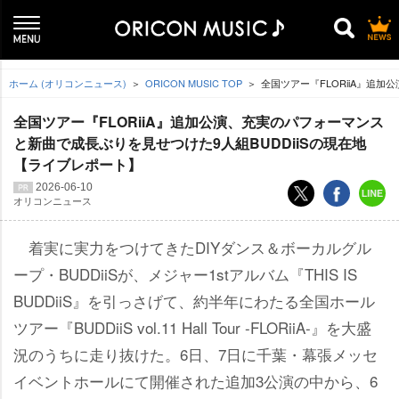
ホーム (オリコンニュース)
ORICON MUSIC TOP
全国ツアー『FLORiiA』追
全国ツアー『FLORiiA』追加公演、充実のパフォーマンス
と新曲で成長ぶりを見せつけた9人組BUDDiiSの現在地
【ライブレポート】
2026-06-10
オリコンニュース
着実に実力をつけてきたDIYダンス＆ボーカルグル
ープ・BUDDiiSが、メジャー1stアルバム『THIS IS
BUDDiiS』を引っさげて、約半年にわたる全国ホール
ツアー『BUDDiiS vol.11 Hall Tour -FLORiiA-』を大盛
況のうちに走り抜けた。6日、7日に千葉・幕張メッセ
イベントホールにて開催された追加3公演の中から、6