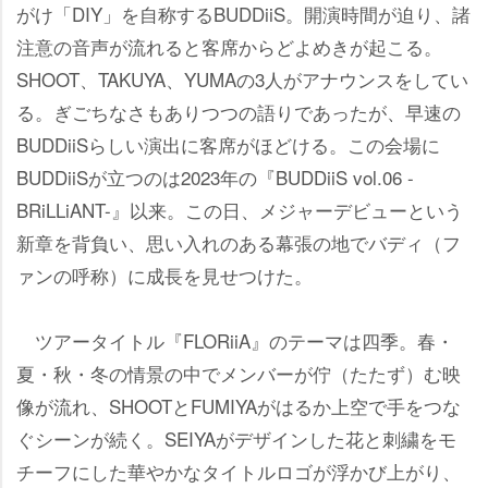
がけ「DIY」を自称するBUDDiiS。開演時間が迫り、諸
注意の音声が流れると客席からどよめきが起こる。
SHOOT、TAKUYA、YUMAの3人がアナウンスをしてい
る。ぎごちなさもありつつの語りであったが、早速の
BUDDiiSらしい演出に客席がほどける。この会場に
BUDDiiSが立つのは2023年の『BUDDiiS vol.06 -
BRiLLiANT-』以来。この日、メジャーデビューという
新章を背負い、思い入れのある幕張の地でバディ（フ
ァンの呼称）に成長を見せつけた。
ツアータイトル『FLORiiA』のテーマは四季。春・
夏・秋・冬の情景の中でメンバーが佇（たたず）む映
像が流れ、SHOOTとFUMIYAがはるか上空で手をつな
ぐシーンが続く。SEIYAがデザインした花と刺繍をモ
チーフにした華やかなタイトルロゴが浮かび上がり、