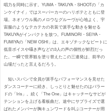
唱力を同時に示す。YUMA・TAKUYA・SHOOTの「カ
ンケイナイ」ではスーパーカーのハリボテとともに登
場。ネオソウル風のメロウなグルーヴが心地よく、宇
宙服のようなテカテカの衣装で派手な動きを魅せる
TAKUYAがインパクトを放つ。FUMINORI・SEIYA・
FUMIYAの「NEW OSHI」は、エキゾチックなビートに
低音ボイスや囁き声などの3人の声の個性が鮮烈だっ
た。一瞬で世界観を塗り替えたこの三連発は、前半の
山場だったと言えるだろう。
短いスパンで全員が派手なパフォーマンスを見せた
ダンスコーナーに続き、しっとりと魅せたのはバラー
ドの「Iris」。続く「The One」はキャッチーなサビが
テンションを上げる看板曲だ。途中にサプライズで選
ばれたメンバーが胸キュンワードを叫ぶコーナーが用