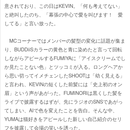
意されており、この日はKEVIN。「何も考えてない」
と絶叫したのち、「幕張の中心で愛を叫びます！ 愛
してる」と言い放った。
MCコーナーではメンバーの髪型の変化に話題が集ま
り、BUDDiiSカラーの黄色と青に染めたと言って回転
しながらアピールするFUMIYAに「アイスクリームでし
か見たことない色」とツッコミが入る。ロングヘアか
ら思い切ってイメチェンしたSHOOTは「幼く見える」
と言われ、KEVINの短くした前髪には「史上初のオン
眉」という声があがった。FUMINORIは黒くした髪を
ライブで披露するはずが、先にラジオのSNSであがっ
てしまい、AIで色を変えたことを告白。そんな中、
YUMAは猫好きをアピールした新しい自己紹介のセリ
フを披露して会場の笑いを誘った。