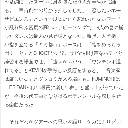
を基調にしたスーツに身を包んだ９人が華やかに踊
る。「宇宙創生の前から推しでした」「恋したいホモ
サピエンス」という一度聴いたら忘れられないワード
が乱れ飛ぶ密度の高いハッピーソングで、9人の息の揃
ったダンスは最大の見せ場となった。親指、人差指、
小指を立てる「キミ都市」ポーズは、「指をめっちゃ
開くこと」とSHOOTが力説。サビの掛け声をバディと
練習する場面では、「速さがちがう」「ワンテンポ遅
れてる」とKEVINが手厳しい反応をすると、「音楽家
は厳しいな」とツッコミが入る場面も。FUMINORIは
「EBiDANっぽい最高に楽しい曲」と盛り上がっていた
が、今後の代表曲となり得るポテンシャルを感じさせ
る楽曲だった。
それぞれがツアーへの思いを語り、ケガによりダン