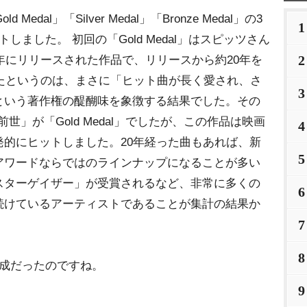
Medal」「Silver Medal」「Bronze Medal」の3
1
ました。 初回の「Gold Medal」はスピッツさん
2
6年にリリースされた作品で、リリースから約20年を
したというのは、まさに「ヒット曲が長く愛され、さ
3
という著作権の醍醐味を象徴する結果でした。その
前世」が「Gold Medal」でしたが、この作品は映画
4
的にヒットしました。20年経った曲もあれば、新
5
アワードならではのラインナップになることが多い
スターゲイザー」が受賞されるなど、非常に多くの
6
続けているアーティストであることが集計の結果か
7
8
構成だったのですね。
9