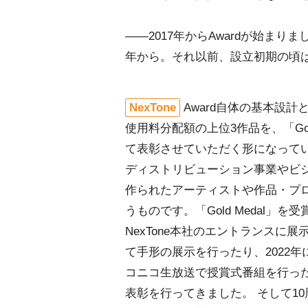
――2017年からAwardが始まり
年から。それ以前、設立初期の頃
NexTone
Award自体の基本設
使用料分配額の上位3作品を、「Gold Med
て表彰させていただく形になって
ディストリビューション事業やビ
作られたアーティストや作品・プ
うものです。「Gold Medal
NexTone本社のエントランスに
て手形の展示を行ったり、2022年に
コニコ生放送で授賞式番組を行っ
表彰を行ってきました。 そして1