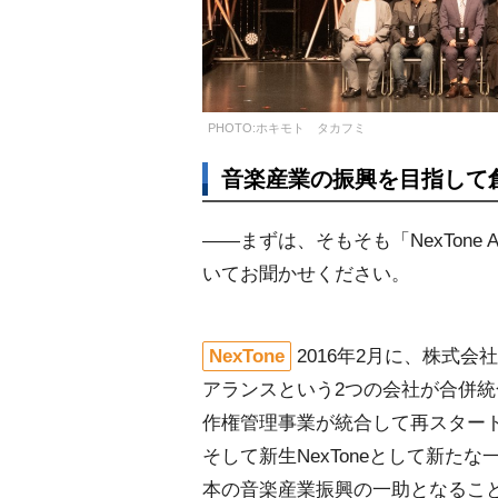
PHOTO:ホキモト タカフミ
音楽産業の振興を目指して創設し
――まずは、そもそも「NexTone
いてお聞かせください。
NexTone
2016年2月に、株式
アランスという2つの会社が合併統合
作権管理事業が統合して再スタート
そして新生NexToneとして新
本の音楽産業振興の一助となることを目