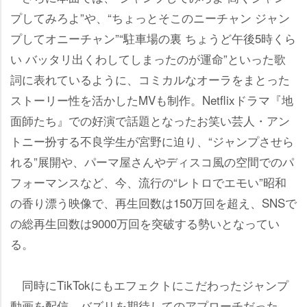
プしてみろよ”や、“ちょっとそこのニーチャン ジャン
プしてオニーチャン”“駐車場の裏 ちょうど午後5時くら
い バッタリ出くわしてしまったのが運命”といった歌
詞に表れているように、コミカルなオーラをまとった
ストーリー性を活かしたMVも制作。Netflixドラマ『地
面師たち』での好演で話題となったお笑い芸人・アン
トニー扮する不良学生が宮野に迫り、“ジャンプさせら
れる”展開や、パーマ屋さんやディスコ風の空間でのパ
フォーマンスなど、今、流行の“レトロでエモい”昭和
の香り漂う映像で、再生回数は150万回を超え、SNSで
の総再生回数は9000万回を突破する勢いとなってい
る。
同時にTikTokにもエフェクトにこだわったジャンプ
動画を配信。バズリを期待してのアプローチだった