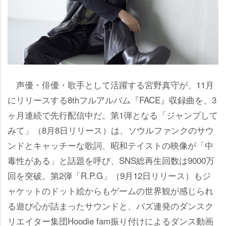
声優・俳優・歌手として活躍する宮野真守が、11月
にリリースする8thフルアルバム『FACE』収録曲を、3
ヶ月連続で先行配信中だ。第1弾となる「ジャンプして
みて」（8月8日リリース）は、ソウルファンクのサウ
ンドとキャッチーな歌詞、昭和テイストの映像が「中
毒性がある」と話題を呼び、SNS総再生回数は9000万
回を突破。第2弾「R.P.G」（9月12日リリース）もジ
ャケットのドット絵からもゲームの世界観が感じられ
る遊び心が詰まったサウンドと、バズ連発のダンスク
リエイター集団Hoodie fam振り付けによるダンス動画