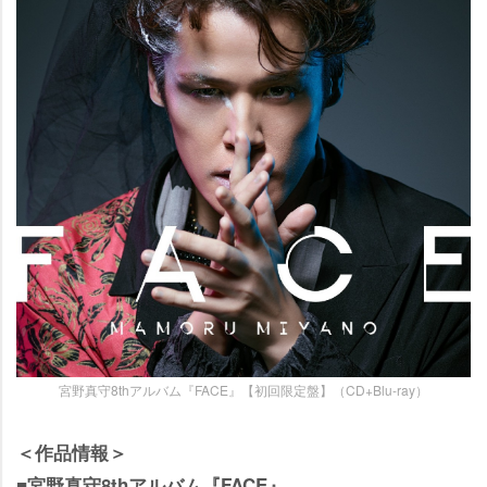
宮野真守8thアルバム『FACE』【初回限定盤】（CD+Blu-ray）
＜作品情報＞
■宮野真守8thアルバム『FACE』