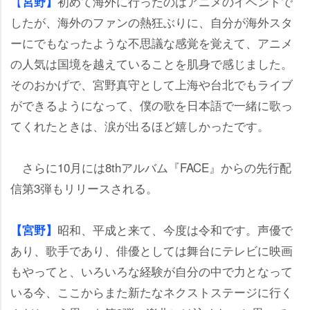
【
初めて海外に行ったのはアニメのイベントで
宮野】
したが、海外のファンの熱狂ぶりに、自分が海外スタ
ーにでもなったような不思議な感覚を覚えて、アニメ
の人気は国境を越えていることを肌身で感じました。
そのおかげで、宮野真守として上海や台北でもライブ
ができるようになって、僕の歌を日本語で一緒に歌っ
てくれたときは、涙が出るほど嬉しかったです。
さらに10月には8thアルバム『FACE』からの先行配
信第3弾もリリースされる。
昭和、平成と来て、今度は令和です。声優で
【宮野】
あり、歌手であり、俳優としては舞台にテレビに映画
もやってと、いろいろな経験が自分の中で力となって
いる今、ここからまた新たなネクストステージに行く