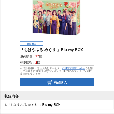
Blu-ray
「ちはやふる-めぐり-」Blu-ray BOX
最高順位：
17
位
登場回数：
2
回
※「登場回数」は法人向けサービス・
ORICON BiZ online
で公開
しております週間Blu-rayランキングTOP300のランクイン回数
を掲載しています。
商品購入
収録内容
1.「ちはやふる-めぐり-」Blu-ray BOX