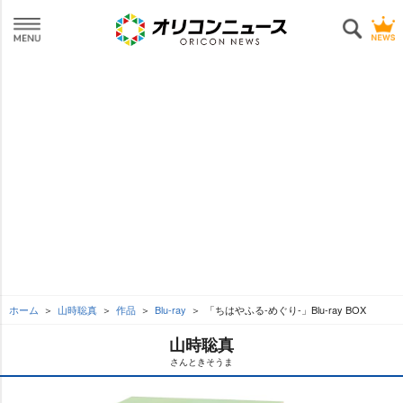
ホーム
山時聡真
作品
Blu-ray
「ちはやふる-めぐり-」Blu-ray BOX
山時聡真
さんときそうま