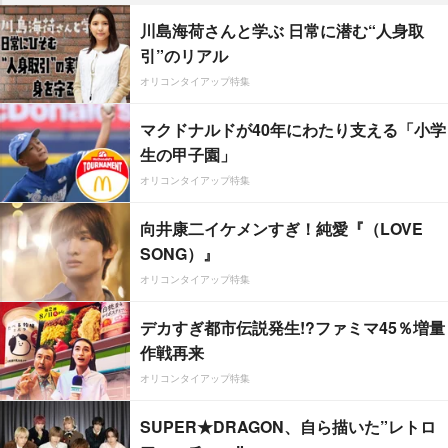
川島海荷さんと学ぶ 日常に潜む“人身取
引”のリアル
オリコンタイアップ特集
マクドナルドが40年にわたり支える「小学
生の甲子園」
オリコンタイアップ特集
向井康二イケメンすぎ！純愛『（LOVE
SONG）』
オリコンタイアップ特集
デカすぎ都市伝説発生!?ファミマ45％増量
作戦再来
オリコンタイアップ特集
SUPER★DRAGON、自ら描いた”レトロ