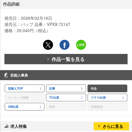
作品詳細
発売日：2026年02月18日
発売元：バップ 品番：VPXX-72147
価格：29,040円（税込）
作品一覧を見る
芸能人事典
芸能人TOP
記事
作品
ランキング情報
TV出演
ドラマ出演
CM出演
歌詞
音楽配信
求人特集
さらに見る