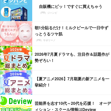
自販機にピッ！ですぐに買えちゃう
（PR）ジハンピ
朝1分貼るだけ！ミルクピールで一日中ず
っとうるツヤ肌
（PR）サボリーノ
2026年7月夏ドラマも、注目作＆話題作が
勢ぞろい！
【夏アニメ2026】7月期夏の新アニメを一
挙紹介！
芸能界を志す10代～20代を応援！ オーデ
ィション・スクール情報はDeview