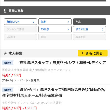
芸能人事典
芸能人TOP
記事
作品
ランキング情報
TV出演
ドラマ出演
CM出演
歌詞
音楽配信
求人特集
さらに見る
「福祉調理スタッフ」無資格可/シフト相談可/デイケア
NEW
医療法人大朋会岡崎 老人保健施設 スクエアガーデン
時給1,140円
アルバイト・パート / 愛知県
「週1から可」調理スタッフ/調理師免許必須/日勤のみ/
NEW
住宅型有料老人ホーム/社会保障完備
有限会社ライフアップ/あったかハウス弐番館
時給1,140円～1,200円