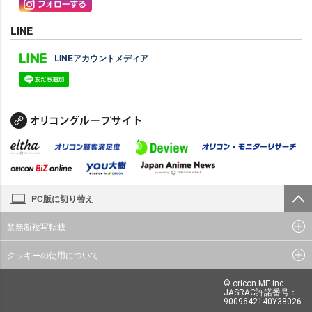
LINE
LINEアカウントメディア
PC版に切り替え
禁無断複写転載
クッキーの使用について
© oricon ME inc.
JASRAC許諾番号：
9009642140Y38026