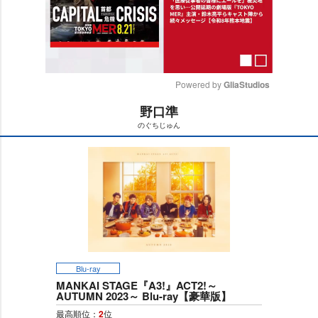
Powered by 
GliaStudios
野口準
M
のぐちじゅん
u
t
e
Blu-ray
MANKAI STAGE『A3!』ACT2!～
AUTUMN 2023～ Blu-ray【豪華版】
最高順位：
2
位