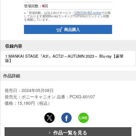
登場回数：
6
回
※「登場回数」は法人向けサービス・
ORICON BiZ online
で公開
しております週間Blu-rayランキングTOP300のランクイン回数
を掲載しています。
商品購入
収録内容
1.MANKAI STAGE『A3!』ACT2!～AUTUMN 2023～ Blu-ray【豪華
版】
作品詳細
発売日：2024年05月08日
発売元：ポニーキャニオン 品番：PCXG-60107
価格：15,180円（税込）
作品一覧を見る