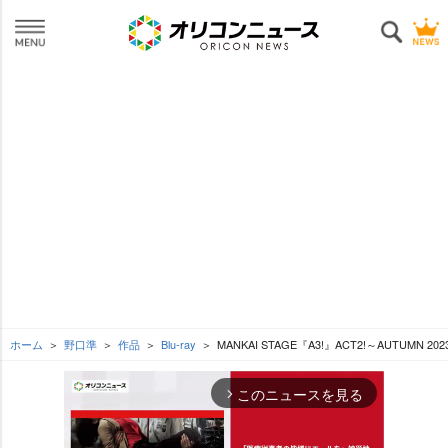
ホーム
野口準
作品
Blu-ray
MANKAI STAGE『A3!』ACT2!～AUTUMN 20
このニュースを見る
arrow_forward_ios