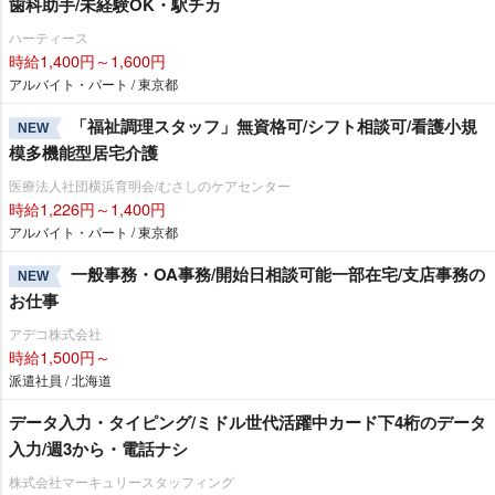
歯科助手/未経験OK・駅チカ
ハーティース
時給1,400円～1,600円
アルバイト・パート / 東京都
「福祉調理スタッフ」無資格可/シフト相談可/看護小規
NEW
模多機能型居宅介護
医療法人社団横浜育明会/むさしのケアセンター
時給1,226円～1,400円
アルバイト・パート / 東京都
一般事務・OA事務/開始日相談可能一部在宅/支店事務の
NEW
お仕事
アデコ株式会社
時給1,500円～
派遣社員 / 北海道
データ入力・タイピング/ミドル世代活躍中カード下4桁のデータ
入力/週3から・電話ナシ
株式会社マーキュリースタッフィング