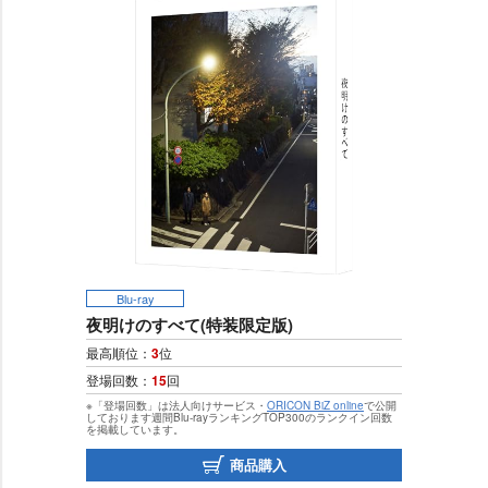
Blu-ray
夜明けのすべて(特装限定版)
最高順位：
3
位
登場回数：
15
回
※「登場回数」は法人向けサービス・
ORICON BiZ online
で公開
しております週間Blu-rayランキングTOP300のランクイン回数
を掲載しています。
商品購入