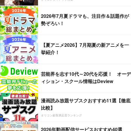
2026年7月夏ドラマも、注目作＆話題作が
勢ぞろい！
【夏アニメ2026】7月期夏の新アニメを一
挙紹介！
芸能界を志す10代～20代を応援！ オーデ
ィション・スクール情報はDeview
漫画読み放題サブスクおすすめ11選【徹底
比較】
オリコン顧客満足度ランキング
2026年動画配信サービスおすすめ40選