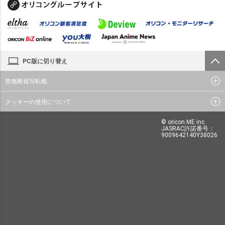
PC版に切り替え
禁無断複写転載
クッキーの使用について
© oricon ME inc.
JASRAC許諾番号：
9009642140Y38026