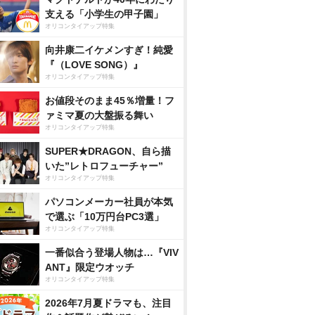
支える「小学生の甲子園」
オリコンタイアップ特集
向井康二イケメンすぎ！純愛
『（LOVE SONG）』
オリコンタイアップ特集
お値段そのまま45％増量！フ
ァミマ夏の大盤振る舞い
オリコンタイアップ特集
SUPER★DRAGON、自ら描
いた”レトロフューチャー”
オリコンタイアップ特集
パソコンメーカー社員が本気
で選ぶ「10万円台PC3選」
オリコンタイアップ特集
一番似合う登場人物は…『VIV
ANT』限定ウオッチ
オリコンタイアップ特集
2026年7月夏ドラマも、注目