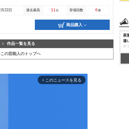
11
6
2月22日
過去最高
登場回数
位
週
商品購入
茶
違
作品一覧を見る
オ
この芸能人のトップへ
このニュースを見る
arrow_forward_ios