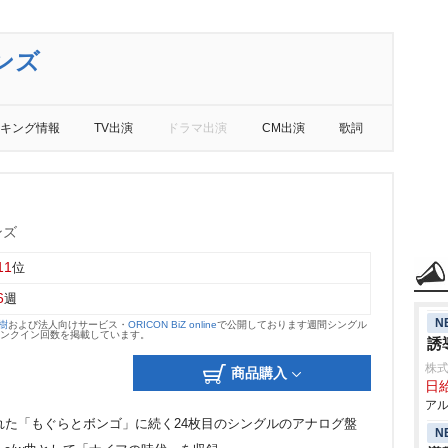
ンズ
キング情報
TV出演
ドラマ出演
CM出演
歌詞
ンズ
11
位
6
週
N
大樹
および法人向けサービス・
ORICON BiZ online
で公開しております週間シングル
のランクイン回数を掲載しています。
誘
株式
商品購入
日給
アル
された「もぐらとボンゴ」に続く24枚目のシングルのアナログ盤
N