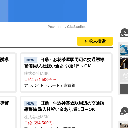
Powered by 
GliaStudios
求人検索
M
u
t
誘導
日勤・お花茶屋駅周辺の交通誘導
NEW
警備員/入社祝い金あり/週1日～OK
e
株式会社MSK
日給1万4,500円～
アルバイト・パート / 東京都
導警
日勤・牛込神楽坂駅周辺の交通誘
NEW
導警備員/入社祝い金あり/週1日～OK
株式会社MSK
日給1万4,500円～