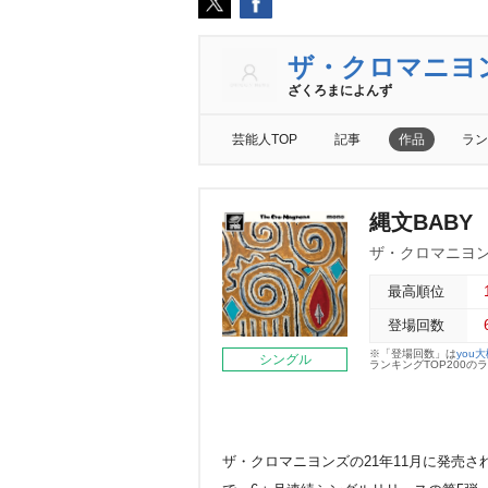
ザ・クロマニヨ
ざくろまによんず
芸能人TOP
記事
作品
ラン
縄文BABY
ザ・クロマニヨ
最高順位
登場回数
※「登場回数」は
you
シングル
ランキングTOP200
ザ・クロマニヨンズの21年11月に発売