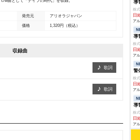
。c/w曲として「ナイフの時代」を収録。
導
株式
日給
発売元
アリオラジャパン
アル
価格
1,320円（税込）
N
導
株式
日給
収録曲
アル
N
歌詞
警
株式
日給
歌詞
アル
N
導
株式
日給
アル