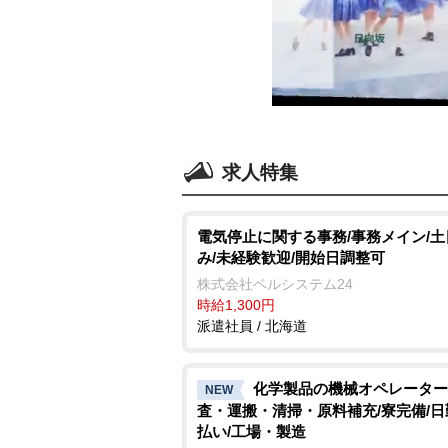
求人特集
電気停止に関する事務/事務メイン/
み/未経験歓迎/開始日調整可
株式会社ベルシステム24
時給1,300円
派遣社員 / 北海道
化学製品の機械オペレーター
NEW
査・運搬・清掃・原料補充/寮完備/日
払い/工場・製造