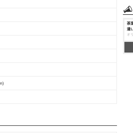
茶
違
オ
n)