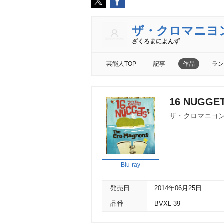
ザ・クロマニヨ
ざくろまによんず
芸能人TOP
記事
作品
ラン
16 NUGGET
ザ・クロマニヨ
Blu-ray
発売日
2014年06月25日
品番
BVXL-39