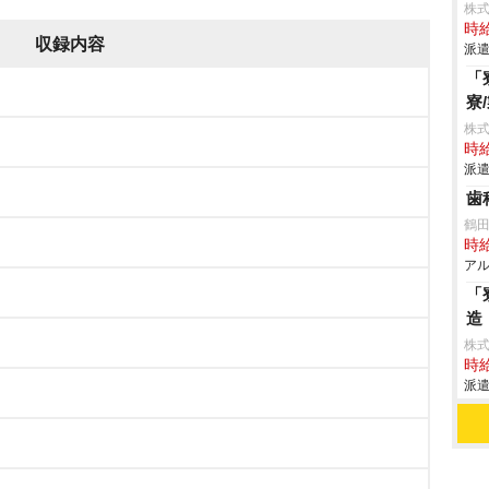
株式
時給
収録内容
派遣
「
寮
株
時給
派遣
歯
鶴
時給
アル
「
造
株
時給
派遣