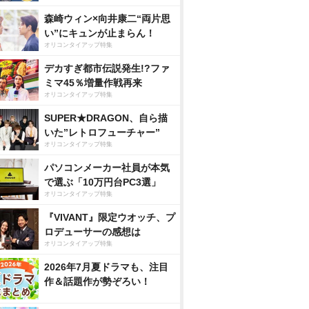
森崎ウィン×向井康二“両片思
い”にキュンが止まらん！
オリコンタイアップ特集
デカすぎ都市伝説発生!?ファ
ミマ45％増量作戦再来
オリコンタイアップ特集
SUPER★DRAGON、自ら描
いた”レトロフューチャー”
オリコンタイアップ特集
パソコンメーカー社員が本気
で選ぶ「10万円台PC3選」
オリコンタイアップ特集
『VIVANT』限定ウオッチ、プ
ロデューサーの感想は
オリコンタイアップ特集
2026年7月夏ドラマも、注目
作＆話題作が勢ぞろい！