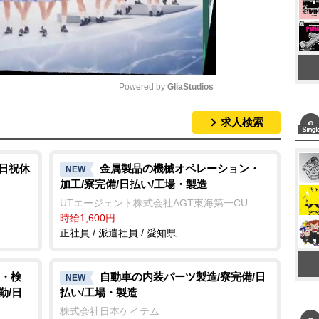
Powered by 
GliaStudios
求人検索
M
u
t
土日祝休
金属製品の機械オペレーション・
NEW
加工/寮完備/日払い/工場・製造
e
UTエージェント株式会社AGT東海第一CU
時給1,600円
正社員 / 派遣社員 / 愛知県
・検
自動車の内装パーツ製造/寮完備/日
NEW
勤/日
払い/工場・製造
株式会社日本ケイテム