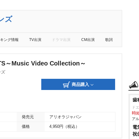
ンズ
キング情報
TV出演
ドラマ出演
CM出演
歌詞
S～Music Video Collection～
ンズ
商品購入
歯
ド
時給
発売元
アリオラジャパン
アル
価格
4,950円（税込）
電
祝