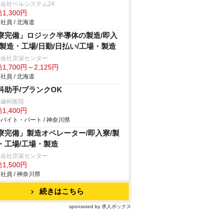
会社ベルシステム24
1,300円
社員 / 北海道
寮完備」ロジック半導体の製造/即入
/製造・工場/日勤/日払い/工場・製造
式会社京栄センター
1,700円～2,125円
社員 / 北海道
科助手/ブランクOK
田歯科医院
1,400円
バイト・パート / 神奈川県
寮完備」製造オペレーター/即入寮/製
・工場/工場・製造
式会社京栄センター
1,500円
社員 / 神奈川県
続きはこちら
sponsored by 求人ボックス