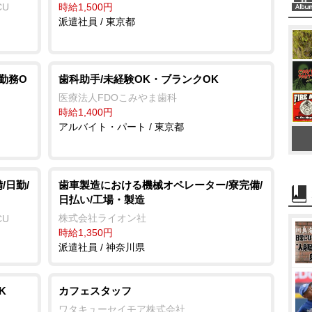
CU
時給1,500円
派遣社員 / 東京都
勤務O
歯科助手/未経験OK・ブランクOK
医療法人FDOこみやま歯科
時給1,400円
アルバイト・パート / 東京都
/日勤/
歯車製造における機械オペレーター/寮完備/
日払い/工場・製造
株式会社ライオン社
CU
時給1,350円
派遣社員 / 神奈川県
K
カフェスタッフ
ワタキューセイモア株式会社