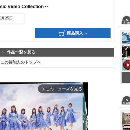
c Video Collection～
06月25日
商品購入
作品一覧を見る
この芸能人のトップへ
このニュースを見る
arrow_forward_ios