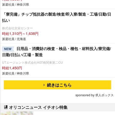
派遣社員 / 神奈川県
「寮完備」チップ抵抗器の製造/検査/即入寮/製造・工場/日勤/日
払い
株式会社京栄センター
時給1,310円～1,638円
派遣社員 / 北海道
日用品・消費財の検査・検品・梱包・材料投入/寮完備/
NEW
日勤/日払い/工場・製造
UTエージェント株式会社AGT南関東第二CU
時給1,450円
派遣社員 / 神奈川県
続きはこちら
sponsored by 求人ボックス
オリコンニュース イチオシ特集