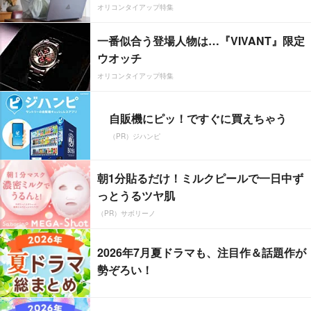
オリコンタイアップ特集
一番似合う登場人物は…『VIVANT』限定
ウオッチ
オリコンタイアップ特集
自販機にピッ！ですぐに買えちゃう
（PR）ジハンピ
朝1分貼るだけ！ミルクピールで一日中ず
っとうるツヤ肌
（PR）サボリーノ
2026年7月夏ドラマも、注目作＆話題作が
勢ぞろい！