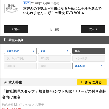
2026年09月02日発売
DVD
本好きの下剋上～司書になるためには手段を選んで
いられません～ 領主の養女 DVD VOL.6
前へ
4/1,353
次へ
芸能人事典
芸能人TOP
記事
作品
ランキング情報
TV出演
ドラマ出演
CM出演
歌詞
音楽配信
求人特集
さらに見る
「福祉調理スタッフ」無資格可/シフト相談可/サービス付き高齢
者向け住宅
株式会社T.S.I/アンジェス 八王子