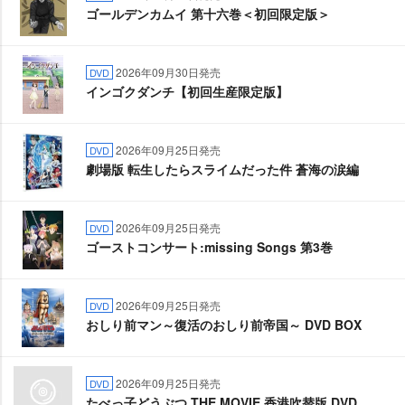
ゴールデンカムイ 第十六巻＜初回限定版＞
2026年09月30日発売
DVD
インゴクダンチ【初回生産限定版】
2026年09月25日発売
DVD
劇場版 転生したらスライムだった件 蒼海の涙編
2026年09月25日発売
DVD
ゴーストコンサート:missing Songs 第3巻
2026年09月25日発売
DVD
おしり前マン～復活のおしり前帝国～ DVD BOX
2026年09月25日発売
DVD
たべっ子どうぶつ THE MOVIE 香港吹替版 DVD