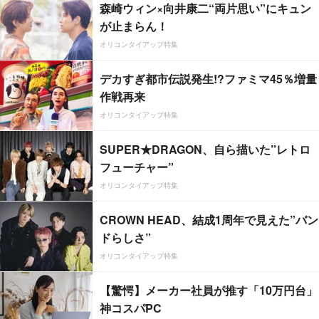
森崎ウィン×向井康二“両片思い”にキュン
が止まらん！
オリコンタイアップ特集
デカすぎ都市伝説発生!?ファミマ45％増量
作戦再来
オリコンタイアップ特集
SUPER★DRAGON、自ら描いた”レトロ
フューチャー”
オリコンタイアップ特集
CROWN HEAD、結成1周年で見えた”バン
ドらしさ”
オリコンタイアップ特集
【驚愕】メーカー社員が推す「10万円台」
神コスパPC