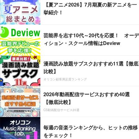
【夏アニメ2026】7月期夏の新アニメを一
挙紹介！
芸能界を志す10代～20代を応援！ オーデ
ィション・スクール情報はDeview
漫画読み放題サブスクおすすめ11選【徹底
比較】
オリコン顧客満足度ランキング
2026年動画配信サービスおすすめ40選
【徹底比較】
CS動画配信サービス20選
毎週の音楽ランキングから、ヒットの推移
をチェック！