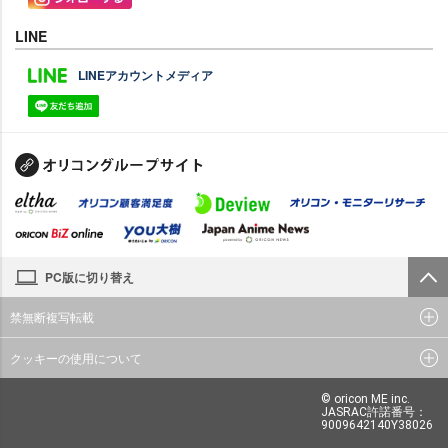
LINE
LINEアカウントメディア
PC版に切り替え
禁無断複写転載
クッキーの使用について
© oricon ME inc.
JASRAC許諾番号：
9009642140Y38026