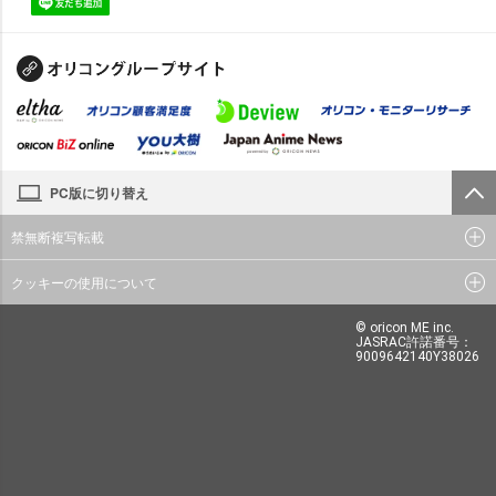
PC版に切り替え
禁無断複写転載
クッキーの使用について
© oricon ME inc.
JASRAC許諾番号：
9009642140Y38026