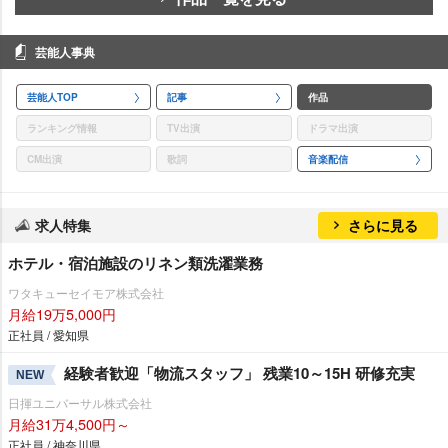
芸能人事典
芸能人TOP
記事
作品
ランキング情報
TV出演
ドラマ出演
CM出演
歌詞
音楽配信
求人特集
さらに見る
ホテル・宿泊施設のリネン類洗濯業務
ワタキューセイモア株式会社
月給19万5,000円
正社員 / 愛知県
経験者歓迎「物流スタッフ」 残業10～15H 研修充実
NEW
日揮ユニバーサル株式会社
月給31万4,500円～
正社員 / 神奈川県