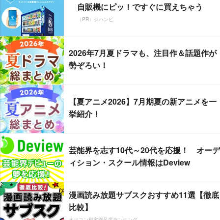
自販機にピッ！ですぐに買えちゃう
（PR）ジハンピ
2026年7月夏ドラマも、注目作＆話題作が
勢ぞろい！
【夏アニメ2026】7月期夏の新アニメを一
挙紹介！
芸能界を志す10代～20代を応援！ オーデ
ィション・スクール情報はDeview
漫画読み放題サブスクおすすめ11選【徹底
比較】
オリコン顧客満足度ランキング