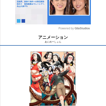
Powered by 
GliaStudios
アニメーション
M
あにめーしょん
u
t
e