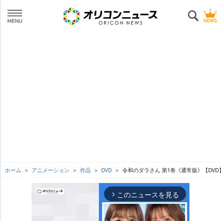
ホーム
アニメーション
作品
DVD
令和のダラさん 第1巻《通常版》【DVD
このニュースを見る
arrow_forward_ios