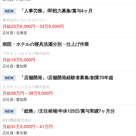
「人事労務」/即戦力募集/賞与4ヶ月
NEW
株式会社いちたかガスワン
月給23万6,000円～33万5,000円
正社員 / 北海道
病院・ホテルの寝具洗濯分別・仕上げ作業
ワタキューセイモア株式会社
月給19万5,000円
正社員 / 愛知県
「店舗開発」/店舗開発経験者募集/創業70年超
NEW
スガキコシステムズ株式会社
月給28万円～38万5,000円
正社員 / 愛知県
「総務」/主任候補/年休125日/賞与実績7ヶ月分
NEW
特許機器株式会社
月給31万3,000円～41万円
正社員 / 東京都