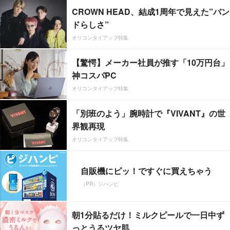
CROWN HEAD、結成1周年で見えた”バン
ドらしさ”
オリコンタイアップ特集
【驚愕】メーカー社員が推す「10万円台」
神コスパPC
オリコンタイアップ特集
「別班のよう」腕時計で『VIVANT』の世
界観再現
オリコンタイアップ特集
自販機にピッ！ですぐに買えちゃう
（PR）ジハンピ
朝1分貼るだけ！ミルクピールで一日中ず
っとうるツヤ肌