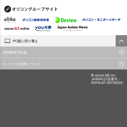
PC版に切り替え
禁無断複写転載
クッキーの使用について
© oricon ME inc.
JASRAC許諾番号：
9009642140Y38026