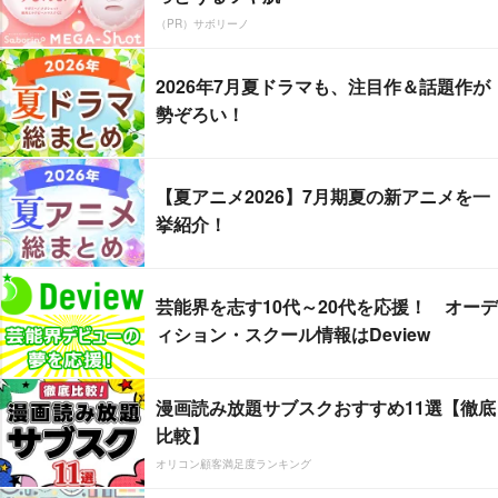
（PR）サボリーノ
2026年7月夏ドラマも、注目作＆話題作が
勢ぞろい！
【夏アニメ2026】7月期夏の新アニメを一
挙紹介！
芸能界を志す10代～20代を応援！ オーデ
ィション・スクール情報はDeview
漫画読み放題サブスクおすすめ11選【徹底
比較】
オリコン顧客満足度ランキング