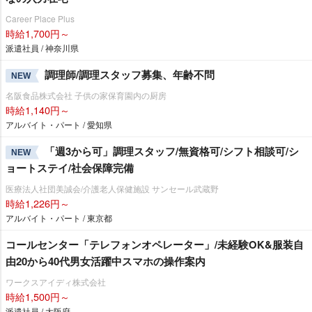
Career Place Plus
時給1,700円～
派遣社員 / 神奈川県
調理師/調理スタッフ募集、年齢不問
NEW
名阪食品株式会社 子供の家保育園内の厨房
時給1,140円～
アルバイト・パート / 愛知県
「週3から可」調理スタッフ/無資格可/シフト相談可/シ
NEW
ョートステイ/社会保障完備
医療法人社団美誠会/介護老人保健施設 サンセール武蔵野
時給1,226円～
アルバイト・パート / 東京都
コールセンター「テレフォンオペレーター」/未経験OK&服装自
由20から40代男女活躍中スマホの操作案内
ワークスアイディ株式会社
時給1,500円～
派遣社員 / 大阪府