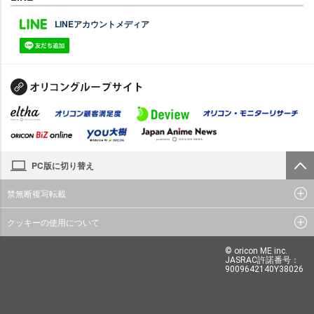
LINEアカウントメディア
PC版に切り替え
禁無断複写転載
クッキーの使用について
© oricon ME inc.
JASRAC許諾番号：
9009642140Y38026