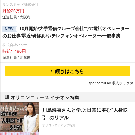
ランスタッド株式会社
月給26万円
派遣社員 / 大阪府
10月開始/大手通信グループ会社での電話オペレーター
NEW
のお仕事/駅近/研修あり/テレフォンオペレーター/一般事務
株式会社パソナ
時給1,460円
派遣社員 / 北海道
続きはこちら
sponsored by 求人ボックス
オリコンニュース イチオシ特集
川島海荷さんと学ぶ 日常に潜む“人身取
引”のリアル
オリコンタイアップ特集