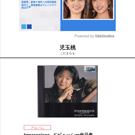
Powered by 
GliaStudios
児玉桃
M
こだまもも
u
t
e
アルバム
Impressions -ドビュッシー作品集-