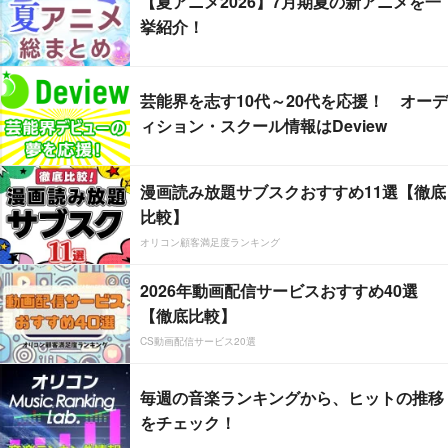
【夏アニメ2026】7月期夏の新アニメを一
挙紹介！
芸能界を志す10代～20代を応援！ オーデ
ィション・スクール情報はDeview
漫画読み放題サブスクおすすめ11選【徹底
比較】
オリコン顧客満足度ランキング
2026年動画配信サービスおすすめ40選
【徹底比較】
CS動画配信サービス20選
毎週の音楽ランキングから、ヒットの推移
をチェック！