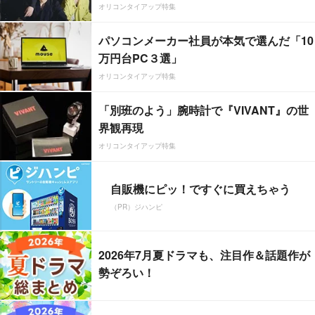
オリコンタイアップ特集
パソコンメーカー社員が本気で選んだ「10
万円台PC３選」
オリコンタイアップ特集
「別班のよう」腕時計で『VIVANT』の世
界観再現
オリコンタイアップ特集
自販機にピッ！ですぐに買えちゃう
（PR）ジハンピ
2026年7月夏ドラマも、注目作＆話題作が
勢ぞろい！