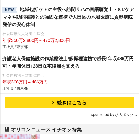
地域包括ケアの主役へ訪問リハの言語聴覚士・ST/ケア
NEW
マネや訪問看護との強固な連携で大田区の地域医療に貢献病院
発信の安心体制
社会医療法人財団 仁医会
年収350万2,800円～470万2,800円
正社員 / 東京都
介護老人保健施設の作業療法士/多職種連携で成長!年収486万円
可・年間休日123日在宅復帰を支える
社会医療法人財団 仁医会
年収366万円～486万円
正社員 / 東京都
続きはこちら
sponsored by 求人ボックス
オリコンニュース イチオシ特集