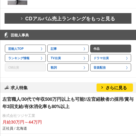
CDアルバム売上ランキングをもっと見る
芸能人事典
芸能人TOP
記事
作品
ランキング情報
TV出演
ドラマ出演
CM出演
歌詞
音楽配信
求人特集
さらに見る
左官職人/30代で年収500万円以上も可能!/左官経験者の採用/賞与
年3回支給/有休消化率も80%以上
株式会社ツジヤ工業
月給30万円～44万円
正社員 / 北海道