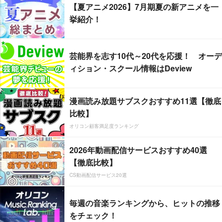
【夏アニメ2026】7月期夏の新アニメを一
挙紹介！
芸能界を志す10代～20代を応援！ オーデ
ィション・スクール情報はDeview
漫画読み放題サブスクおすすめ11選【徹底
比較】
オリコン顧客満足度ランキング
2026年動画配信サービスおすすめ40選
【徹底比較】
CS動画配信サービス20選
毎週の音楽ランキングから、ヒットの推移
をチェック！