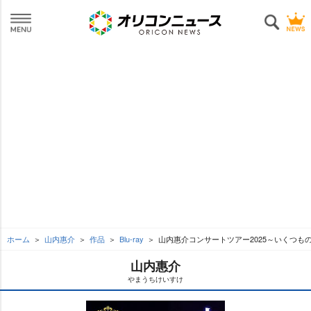
ホーム
山内惠介
作品
Blu-ray
山内惠介コンサートツアー2025～いくつも
山内惠介
まうちけいすけ