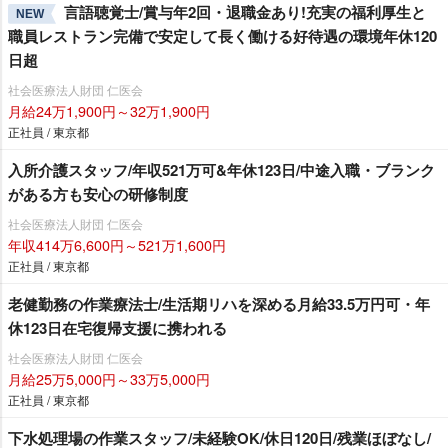
言語聴覚士/賞与年2回・退職金あり!充実の福利厚生と
NEW
職員レストラン完備で安定して長く働ける好待遇の環境年休120
日超
社会医療法人財団 仁医会
月給24万1,900円～32万1,900円
正社員 / 東京都
入所介護スタッフ/年収521万可&年休123日/中途入職・ブランク
がある方も安心の研修制度
社会医療法人財団 仁医会
年収414万6,600円～521万1,600円
正社員 / 東京都
老健勤務の作業療法士/生活期リハを深める月給33.5万円可・年
休123日在宅復帰支援に携われる
社会医療法人財団 仁医会
月給25万5,000円～33万5,000円
正社員 / 東京都
下水処理場の作業スタッフ/未経験OK/休日120日/残業ほぼなし/