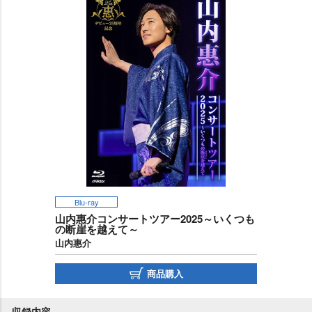
Blu-ray
山内惠介コンサートツアー2025～いくつも
の断崖を越えて～
山内惠介
商品購入
収録内容