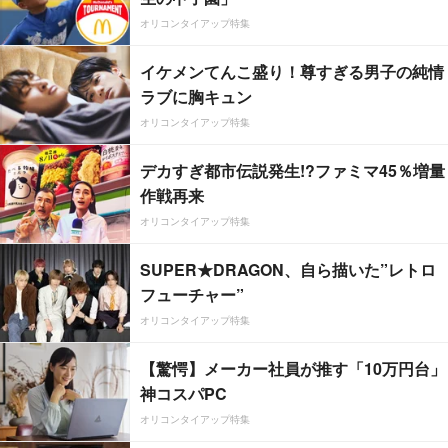
オリコンタイアップ特集
イケメンてんこ盛り！尊すぎる男子の純情
ラブに胸キュン
オリコンタイアップ特集
デカすぎ都市伝説発生!?ファミマ45％増量
作戦再来
オリコンタイアップ特集
SUPER★DRAGON、自ら描いた”レトロ
フューチャー”
オリコンタイアップ特集
【驚愕】メーカー社員が推す「10万円台」
神コスパPC
オリコンタイアップ特集