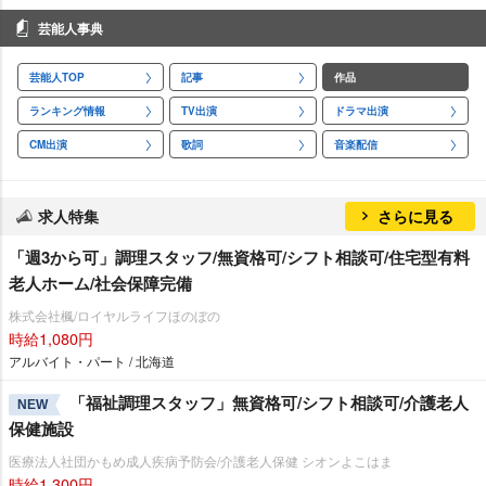
芸能人事典
芸能人TOP
記事
作品
ランキング情報
TV出演
ドラマ出演
CM出演
歌詞
音楽配信
求人特集
さらに見る
「週3から可」調理スタッフ/無資格可/シフト相談可/住宅型有料
老人ホーム/社会保障完備
株式会社楓/ロイヤルライフほのぼの
時給1,080円
アルバイト・パート / 北海道
「福祉調理スタッフ」無資格可/シフト相談可/介護老人
NEW
保健施設
医療法人社団かもめ成人疾病予防会/介護老人保健 シオンよこはま
時給1,300円