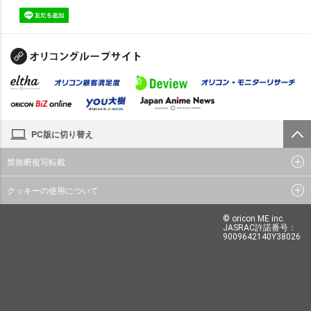
PC版に切り替え
禁無断複写転載
クッキーの使用について
© oricon ME inc.
JASRAC許諾番号：
9009642140Y38026