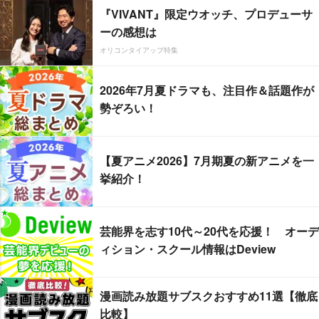
『VIVANT』限定ウオッチ、プロデューサ
ーの感想は
オリコンタイアップ特集
2026年7月夏ドラマも、注目作＆話題作が
勢ぞろい！
【夏アニメ2026】7月期夏の新アニメを一
挙紹介！
芸能界を志す10代～20代を応援！ オーデ
ィション・スクール情報はDeview
漫画読み放題サブスクおすすめ11選【徹底
比較】