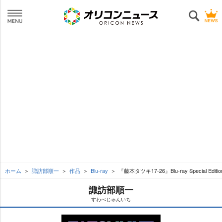
ホーム
諏訪部順一
作品
Blu-ray
『藤本タツキ17-26』Blu-ray Special Edi
諏訪部順一
すわべじゅんいち