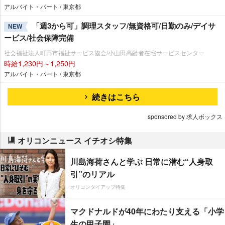
アルバイト・パート / 東京都
「週3から可」調理スタッフ/無資格可/日勤のみ/デイサ
NEW
ービス/社会保障完備
社会福祉法人町田市福祉サービス協会/小山田高齢者在宅サービスセンター
時給1,230円～1,250円
アルバイト・パート / 東京都
続きはこちら
sponsored by 求人ボックス
オリコンニュース イチオシ特集
川島海荷さんと学ぶ 日常に潜む“人身取
引”のリアル
オリコンタイアップ特集
マクドナルドが40年にわたり支える「小学
生の甲子園」