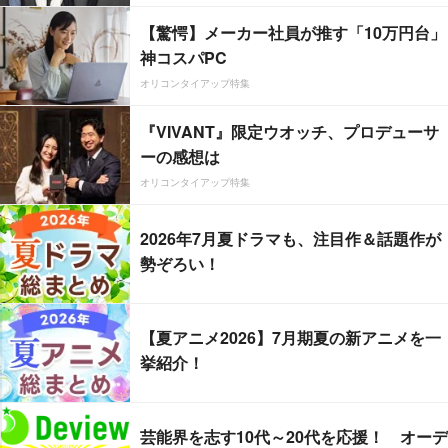
【驚愕】メーカー社員が推す「10万円台」
神コスパPC
オリコンタイアップ特集
『VIVANT』限定ウオッチ、プロデューサ
ーの感想は
オリコンタイアップ特集
2026年7月夏ドラマも、注目作＆話題作が
勢ぞろい！
【夏アニメ2026】7月期夏の新アニメを一
挙紹介！
芸能界を志す10代～20代を応援！ オーデ