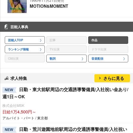
1990年11月21日発売
MOTION&MOMENT
芸能人事典
芸能人TOP
記事
作品
ランキング情報
TV出演
ドラマ出演
CM出演
歌詞
音楽配信
求人特集
さらに見る
日勤・東大前駅周辺の交通誘導警備員/入社祝い金あり/
NEW
週1日～OK
株式会社MSK
日給1万4,500円～
アルバイト・パート / 東京都
日勤・荒川遊園地前駅周辺の交通誘導警備員/入社祝い
NEW