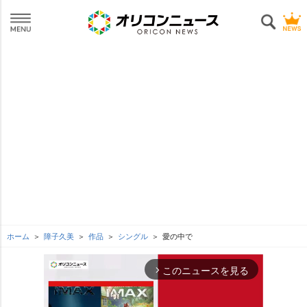
ホーム
障子久美
作品
シングル
愛の中で
このニュースを見る
arrow_forward_ios