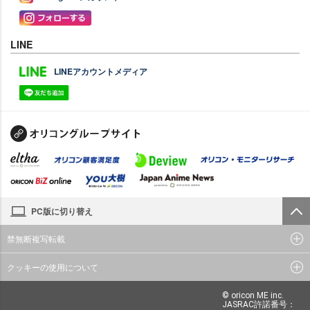
LINE
LINEアカウントメディア
PC版に切り替え
禁無断複写転載
クッキーの使用について
© oricon ME inc.
JASRAC許諾番号：