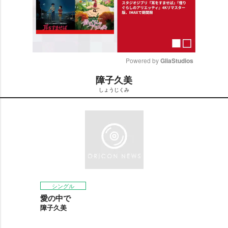
Powered by 
GliaStudios
障子久美
M
しょうじくみ
u
t
e
シングル
愛の中で
障子久美