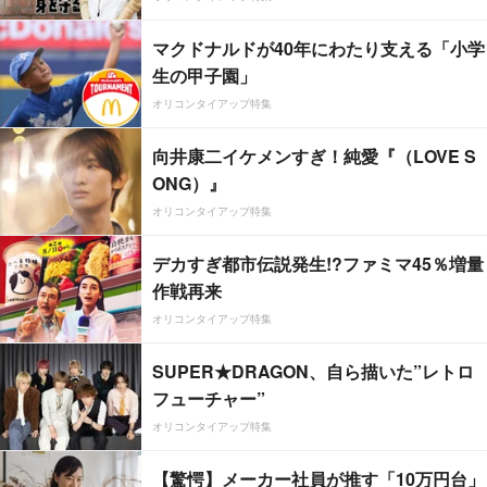
マクドナルドが40年にわたり支える「小学
生の甲子園」
オリコンタイアップ特集
向井康二イケメンすぎ！純愛『（LOVE S
ONG）』
オリコンタイアップ特集
デカすぎ都市伝説発生!?ファミマ45％増量
作戦再来
オリコンタイアップ特集
SUPER★DRAGON、自ら描いた”レトロ
フューチャー”
オリコンタイアップ特集
【驚愕】メーカー社員が推す「10万円台」