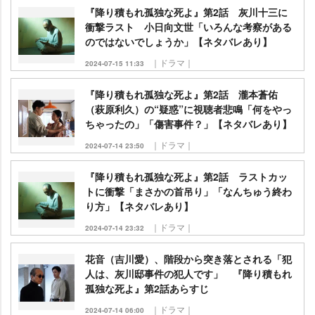
『降り積もれ孤独な死よ』第2話 灰川十三に
衝撃ラスト 小日向文世「いろんな考察がある
のではないでしょうか」【ネタバレあり】
｜ドラマ｜
2024-07-15 11:33
『降り積もれ孤独な死よ』第2話 瀧本蒼佑
（萩原利久）の“疑惑”に視聴者悲鳴「何をやっ
ちゃったの」「傷害事件？」【ネタバレあり】
｜ドラマ｜
2024-07-14 23:50
『降り積もれ孤独な死よ』第2話 ラストカッ
トに衝撃「まさかの首吊り」「なんちゅう終わ
り方」【ネタバレあり】
｜ドラマ｜
2024-07-14 23:32
花音（吉川愛）、階段から突き落とされる「犯
人は、灰川邸事件の犯人です」 『降り積もれ
孤独な死よ』第2話あらすじ
｜ドラマ｜
2024-07-14 06:00