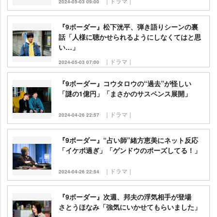
｜ドラマ｜
2024-05-03 09:00
『9ボーダー』松下洸平、弾き語りシーンの裏
話「人様に聴かせられるようにしなくてはと思
い…」
｜ドラマ｜
2024-05-03 07:00
『9ボーダー』コウタロウの“過去”が怪しい
「謎の1億円」「まさかのサスペンス展開」
｜ドラマ｜
2024-04-26 22:57
『9ボーダー』“占い師”緒方恵美にネット反応
「イケボ過ぎ」「ゲンドウのポーズしてる！」
｜ドラマ｜
2024-04-26 22:54
『9ボーダー』次週、邦夫の浮気相手が登場
さとうほなみ「強気にいかせてもらいました」