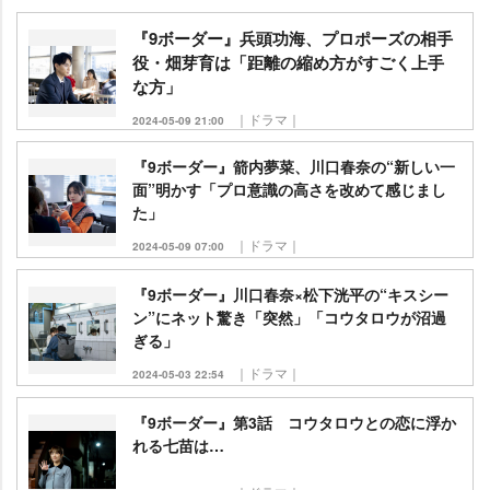
『9ボーダー』兵頭功海、プロポーズの相手
役・畑芽育は「距離の縮め方がすごく上手
な方」
｜ドラマ｜
2024-05-09 21:00
『9ボーダー』箭内夢菜、川口春奈の“新しい一
面”明かす「プロ意識の高さを改めて感じまし
た」
｜ドラマ｜
2024-05-09 07:00
『9ボーダー』川口春奈×松下洸平の“キスシー
ン”にネット驚き「突然」「コウタロウが沼過
ぎる」
｜ドラマ｜
2024-05-03 22:54
『9ボーダー』第3話 コウタロウとの恋に浮か
れる七苗は…