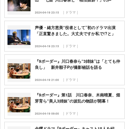
｜ドラマ｜
2024-04-19 23:15
声優・緒方恵美“役者として”初のドラマ出演
「正直驚きました。大丈夫ですか私で!?と」
｜ドラマ｜
2024-04-19 23:15
『9ボーダー』川口春奈ら“3姉妹”は「とても仲
良し」 新井順子Pが撮影秘話を語る
｜ドラマ｜
2024-04-19 21:00
『9ボーダー』第1話 川口春奈、木南晴夏、畑
芽育ら“美人3姉妹”の波乱の物語が開幕！
｜ドラマ｜
2024-04-19 09:00
金曜ドラマ『9ボーダー』キャスト15人を紹