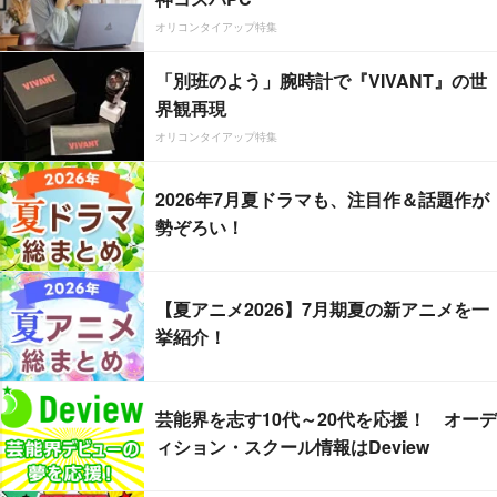
オリコンタイアップ特集
「別班のよう」腕時計で『VIVANT』の世
界観再現
オリコンタイアップ特集
2026年7月夏ドラマも、注目作＆話題作が
勢ぞろい！
【夏アニメ2026】7月期夏の新アニメを一
挙紹介！
芸能界を志す10代～20代を応援！ オーデ
ィション・スクール情報はDeview