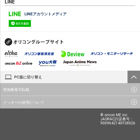
LINE
LINEアカウントメディア
PC版に切り替え
禁無断複写転載
クッキーの使用について
© oricon ME inc.
JASRAC許諾番号：
9009642140Y38026