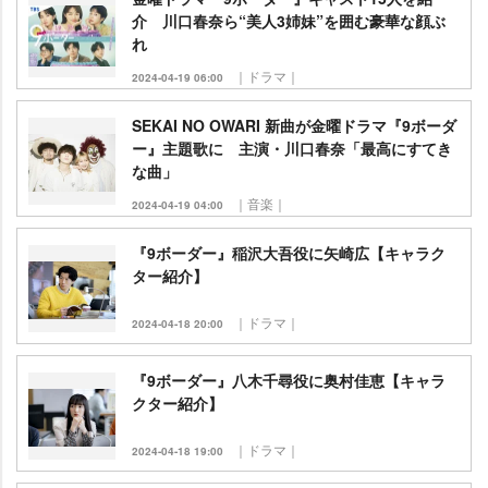
介 川口春奈ら“美人3姉妹”を囲む豪華な顔ぶ
れ
｜ドラマ｜
2024-04-19 06:00
SEKAI NO OWARI 新曲が金曜ドラマ『9ボーダ
ー』主題歌に 主演・川口春奈「最高にすてき
な曲」
｜音楽｜
2024-04-19 04:00
『9ボーダー』稲沢大吾役に矢崎広【キャラク
ター紹介】
｜ドラマ｜
2024-04-18 20:00
『9ボーダー』八木千尋役に奥村佳恵【キャラ
クター紹介】
｜ドラマ｜
2024-04-18 19:00