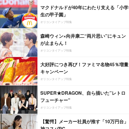
マクドナルドが40年にわたり支える「小学
生の甲子園」
オリコンタイアップ特集
森崎ウィン×向井康二“両片思い”にキュン
が止まらん！
オリコンタイアップ特集
大好評につき再び！ファミマ名物45％増量
キャンペーン
オリコンタイアップ特集
SUPER★DRAGON、自ら描いた”レトロ
フューチャー”
オリコンタイアップ特集
【驚愕】メーカー社員が推す「10万円台」
神コスパPC