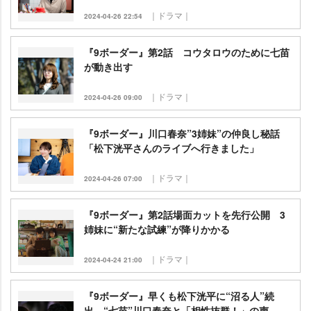
｜ドラマ｜
2024-04-26 22:54
『9ボーダー』第2話 コウタロウのために七苗
が動き出す
｜ドラマ｜
2024-04-26 09:00
『9ボーダー』川口春奈”3姉妹”の仲良し秘話
「松下洸平さんのライブへ行きました」
｜ドラマ｜
2024-04-26 07:00
『9ボーダー』第2話場面カットを先行公開 3
姉妹に“新たな試練”が降りかかる
｜ドラマ｜
2024-04-24 21:00
『9ボーダー』早くも松下洸平に“沼る人”続
出 “七苗”川口春奈と「相性抜群！」の声