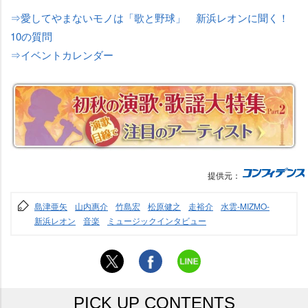
⇒愛してやまないモノは「歌と野球」 新浜レオンに聞く！
10の質問
⇒イベントカレンダー
提供元：
島津亜矢
山内惠介
竹島宏
松原健之
走裕介
水雲-MIZMO-
新浜レオン
音楽
ミュージックインタビュー
PICK UP CONTENTS