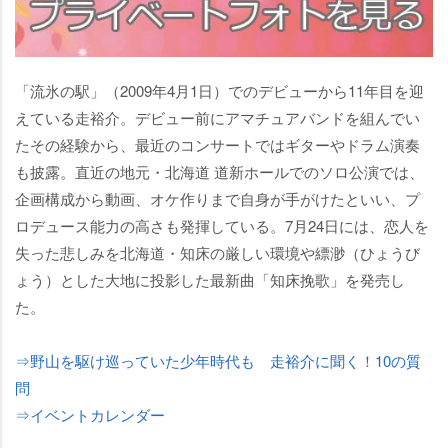
「流氷の駅」（2009年4月1日）でのデビューから11年目を迎
えている走裕介。デビュー前にアマチュアバンドを組んでい
たその経験から、最近のコンサートではギターやドラム演奏
も披露。直近の地元・北海道 道新ホールでのソロ公演では、
企画構成から動画、オケ作りまで自身が手がけたといい、プ
ロデュース能力の高さも発揮している。7月24日には、恋人を
失った悲しみを北海道・知床の厳しい環境や縹渺（ひょうび
ょう）とした大地に投影した最新曲「知床挽歌」を発売し
た。
⇒野山を駆け巡っていた少年時代も 走裕介に聞く！10の質
問
⇒イベントカレンダー