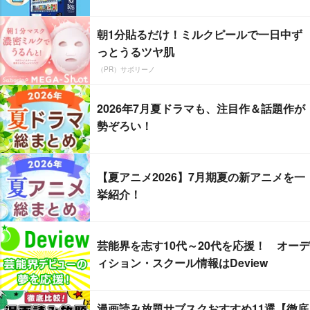
朝1分貼るだけ！ミルクピールで一日中ず
っとうるツヤ肌
（PR）サボリーノ
2026年7月夏ドラマも、注目作＆話題作が
勢ぞろい！
【夏アニメ2026】7月期夏の新アニメを一
挙紹介！
芸能界を志す10代～20代を応援！ オーデ
ィション・スクール情報はDeview
漫画読み放題サブスクおすすめ11選【徹底