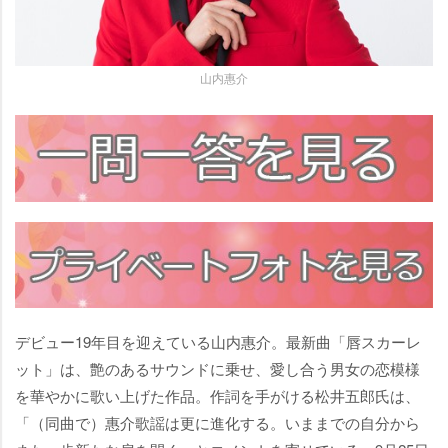
山内惠介
デビュー19年目を迎えている山内惠介。最新曲「唇スカーレ
ット」は、艶のあるサウンドに乗せ、愛し合う男女の恋模様
を華やかに歌い上げた作品。作詞を手がける松井五郎氏は、
「（同曲で）惠介歌謡は更に進化する。いままでの自分から