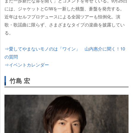
また一歩新たな扉を開く」とコメントを寄せている。9月25日
には、ジャケットとC/Wを一新した桃盤、蒼盤を発売する。
近年はセルフプロデュースによる全国ツアーも恒例化。演
歌・歌謡曲に限らず、さまざまなタイプの楽曲を披露してい
る。
⇒愛してやまないモノのは「ワイン」 山内惠介に聞く！10
の質問
⇒イベントカレンダー
竹島 宏