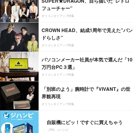
SUPER★DRAGON、自ら描いた”レトロ
フューチャー”
オリコンタイアップ特集
CROWN HEAD、結成1周年で見えた”バン
ドらしさ”
オリコンタイアップ特集
パソコンメーカー社員が本気で選んだ「10
万円台PC３選」
オリコンタイアップ特集
「別班のよう」腕時計で『VIVANT』の世
界観再現
オリコンタイアップ特集
自販機にピッ！ですぐに買えちゃう
（PR）ジハンピ