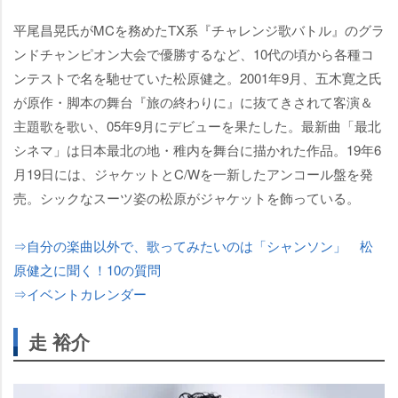
平尾昌晃氏がMCを務めたTX系『チャレンジ歌バトル』のグラ
ンドチャンピオン大会で優勝するなど、10代の頃から各種コ
ンテストで名を馳せていた松原健之。2001年9月、五木寛之氏
が原作・脚本の舞台『旅の終わりに』に抜てきされて客演＆
主題歌を歌い、05年9月にデビューを果たした。最新曲「最北
シネマ」は日本最北の地・稚内を舞台に描かれた作品。19年6
月19日には、ジャケットとC/Wを一新したアンコール盤を発
売。シックなスーツ姿の松原がジャケットを飾っている。
⇒自分の楽曲以外で、歌ってみたいのは「シャンソン」 松
原健之に聞く！10の質問
⇒イベントカレンダー
走 裕介