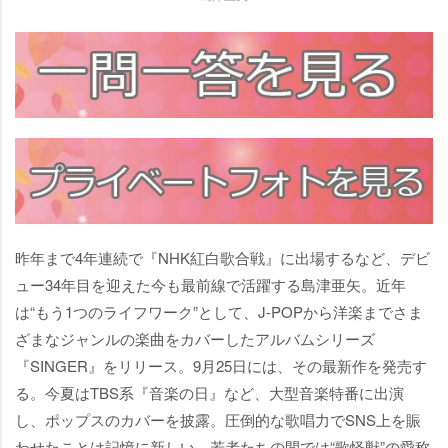
昨年まで4年連続で『NHK紅白歌合戦』に出場するなど、デビ
ュー34年目を迎えた今も最前線で活躍する島津亜矢。近年
は“もう1つのライフワーク”として、J-POPから洋楽までさま
ざまなジャンルの楽曲をカバーしたアルバムシリーズ
『SINGER』をリリース。9月25日には、その最新作を発売す
る。今夏はTBS系『音楽の日』など、大型音楽特番に出演
し、ポップスのカバーを披露。圧倒的な歌唱力でSNS上を賑
わせたことは記憶に新しい。若者たちの間では“歌怪獣”の愛称