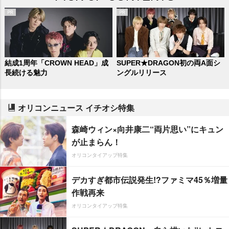
結成1周年「CROWN HEAD」成
SUPER★DRAGON初の両A面シ
長続ける魅力
ングルリリース
オリコンニュース イチオシ特集
森崎ウィン×向井康二“両片思い”にキュン
が止まらん！
オリコンタイアップ特集
デカすぎ都市伝説発生!?ファミマ45％増量
作戦再来
オリコンタイアップ特集