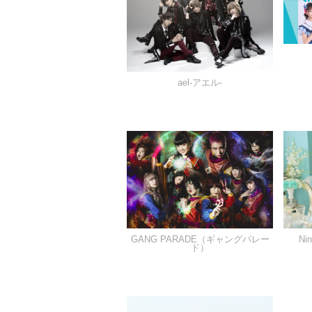
ael-アエル-
GANG PARADE（ギャングパレー
Ni
ド）