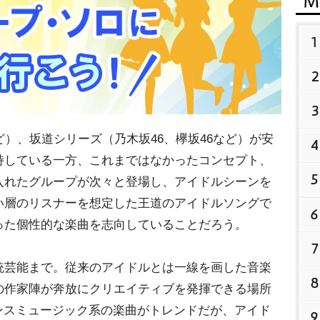
1
2
3
など）、坂道シリーズ（乃木坂46、欅坂46など）が安
4
持している一方、これまではなかったコンセプト、
5
入れたグループが次々と登場し、アイドルシーンを
い層のリスナーを想定した王道のアイドルソングで
6
った個性的な楽曲を志向していることだろう。
7
芸能まで。従来のアイドルとは一線を画した音楽
8
の作家陣が奔放にクリエイティブを発揮できる場所
ダンスミュージック系の楽曲がトレンドだが、アイド
9