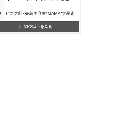
0
ピコ太郎×矢島美容室“MAMA”大暴走
11位以下を見る