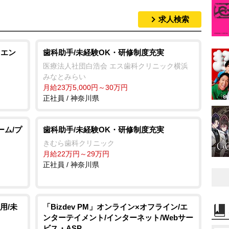
求人検索
・エン
歯科助手/未経験OK・研修制度充実
医療法人社団白浩会 エス歯科クリニック横浜
みなとみらい
月給23万5,000円～30万円
正社員 / 神奈川県
ーム/プ
歯科助手/未経験OK・研修制度充実
きむら歯科クリニック
月給22万円～29万円
正社員 / 神奈川県
用/未
「Bizdev PM」オンライン×オフライン/エ
ンターテイメント/インターネット/Webサー
ビス・ASP