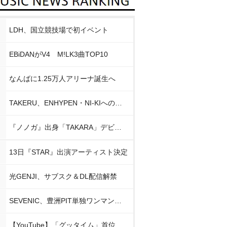
LDH、国立競技場で初イベント
EBiDANがV4 M!LK3曲TOP10
なんばに1.25万人アリーナ誕生へ
TAKERU、ENHYPEN・NI-KIへの思い
『ノノガ』出身「TAKARA」デビュー
13日『STAR』出演アーティスト決定
光GENJI、サブスク＆DL配信解禁
SEVENIC、豊洲PIT単独ワンマン開催
【YouTube】「グッタイム」首位