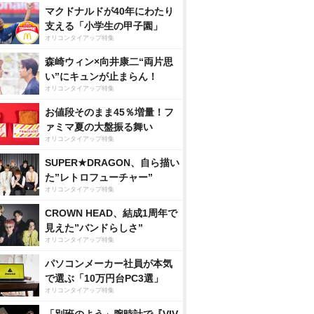
マクドナルドが40年にわたり
支える「小学生の甲子園」
オリコンタイアップ特集
森崎ウィン×向井康二“両片思
い”にキュンが止まらん！
オリコンタイアップ特集
お値段そのまま45％増量！フ
ァミマ夏の大盤振る舞い
オリコンタイアップ特集
SUPER★DRAGON、自ら描い
た”レトロフューチャー”
オリコンタイアップ特集
CROWN HEAD、結成1周年で
見えた”バンドらしさ”
オリコンタイアップ特集
パソコンメーカー社員が本気
で選ぶ「10万円台PC3選」
オリコンタイアップ特集