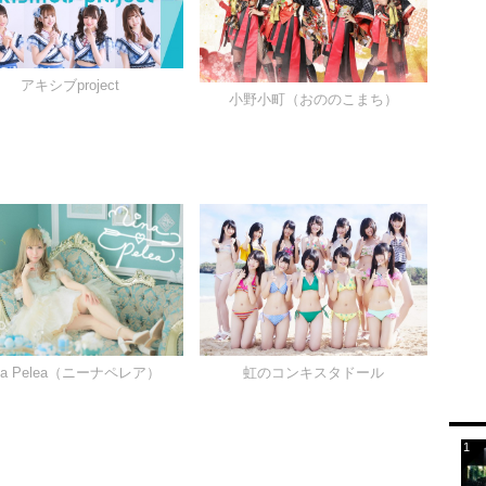
アキシブproject
小野小町（おののこまち）
na Pelea（ニーナペレア）
虹のコンキスタドール