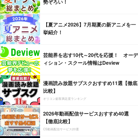
勢ぞろい！
【夏アニメ2026】7月期夏の新アニメを一
挙紹介！
芸能界を志す10代～20代を応援！ オーデ
ィション・スクール情報はDeview
漫画読み放題サブスクおすすめ11選【徹底
比較】
オリコン顧客満足度ランキング
2026年動画配信サービスおすすめ40選
【徹底比較】
CS動画配信サービス20選