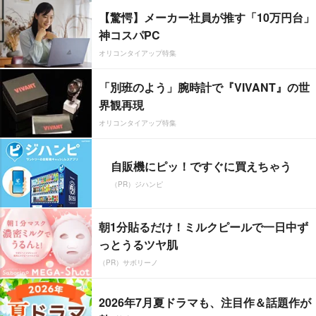
【驚愕】メーカー社員が推す「10万円台」
神コスパPC
オリコンタイアップ特集
「別班のよう」腕時計で『VIVANT』の世
界観再現
オリコンタイアップ特集
自販機にピッ！ですぐに買えちゃう
（PR）ジハンピ
朝1分貼るだけ！ミルクピールで一日中ず
っとうるツヤ肌
（PR）サボリーノ
2026年7月夏ドラマも、注目作＆話題作が