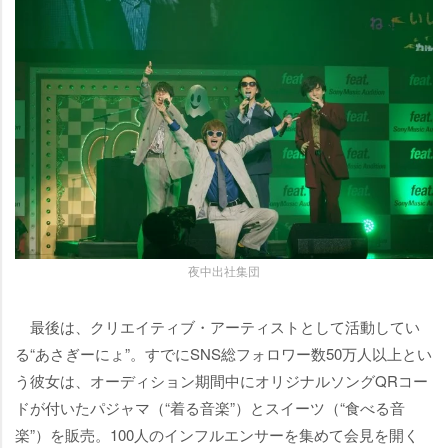
夜中出社集団
最後は、クリエイティブ・アーティストとして活動してい
る“あさぎーにょ”。すでにSNS総フォロワー数50万人以上とい
う彼女は、オーディション期間中にオリジナルソングQRコー
ドが付いたパジャマ（“着る音楽”）とスイーツ（“食べる音
楽”）を販売。100人のインフルエンサーを集めて会見を開く