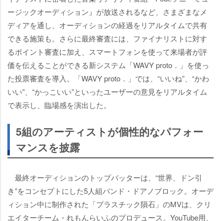
ージックオーディション』が放送されるなど、さまざまなメ
ディアを通し、オーディションの経過をリアルタイムで共有
できる施策も。さらに最終審査には、ファイナリストに対す
るポイント審査に加え、スマートフォンを使って来場者が評
価を伝えることができる新システム「WAVY proto．」を使っ
た投票審査を導入。「WAVY proto．」では、“いいね”、“かわ
いい”、“かっこいい”といったユーザーの意見をリアルタイム
で表示し、臨場感を演出した。
5組のアーティストが個性的なパフォー
マンスを披露
最終オーディションのトップバッターは、“世界、ドン引
き”をコンセプトにした5人組バンド・ドアノブロック。オーデ
ィション中に制作された「プラスチック隕石」のMVは、クリ
エイターチーム・れもんらいふのプロデュース。YouTube用、