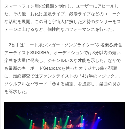
スマートフォン用の2種類を制作し、ユーザーにアピールし
た。その他、お化け屋敷ライブ、銭湯ライブなどのユニーク
な活動を展開。この日も宇宙人に扮した大勢のダンサーをス
テージに上げるなど、個性的なパフォーマンスを行った。
2番手は“ニート系シンガー・ソングライター”を名乗る男性
アーティストSUKISHA。オーディションでは3分以内の短い
楽曲を大量に発表し、ジャンルレスな才能を示した。なかで
も最新のキーボードSeaboardを使ったオリジナル曲が話題
に。最終審査ではファンクテイストの「4分半のマジック」、
ソウルフルなバラード「恋する幽霊」を披露し、楽曲の良さ
を訴求した。