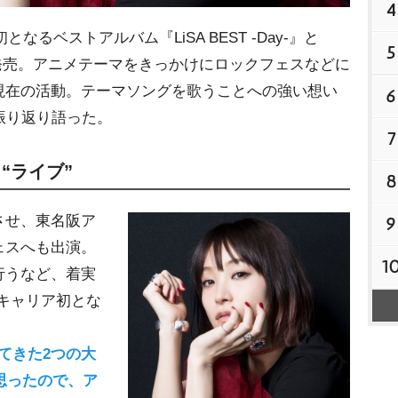
4
なるベストアルバム『LiSA BEST -Day-』と
5
5月9日に発売。アニメテーマをきっかけにロックフェスなどに
現在の活動。テーマソングを歌うことへの強い想い
6
を振り返り語った。
7
“ライブ”
8
させ、東名阪ア
9
ェスへも出演。
1
行うなど、着実
のキャリア初とな
ってきた2つの大
と思ったので、ア