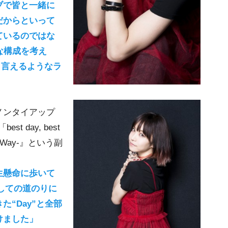
ブで皆と一緒に
だからといって
ているのではな
な構成を考え
と言えるようなラ
ノンタイアップ
 day, best
-Way-』という副
生懸命に歩いて
としての道のりに
“Day”と全部
けました」