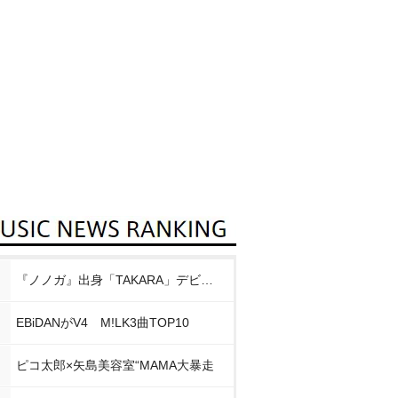
『ノノガ』出身「TAKARA」デビュー
EBiDANがV4 M!LK3曲TOP10
ピコ太郎×矢島美容室“MAMA大暴走