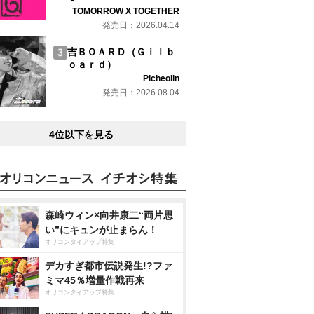
TOMORROW X TOGETHER
発売日：2026.04.14
吉ＢＯＡＲＤ（Ｇｉｌｂ
ｏａｒｄ）
Picheolin
発売日：2026.08.04
4位以下を見る
森崎ウィン×向井康二“両片思
い”にキュンが止まらん！
オリコンタイアップ特集
デカすぎ都市伝説発生!?ファ
ミマ45％増量作戦再来
オリコンタイアップ特集