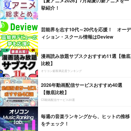
【夏アニメ2026】7月期夏の新アニメを一
挙紹介！
芸能界を志す10代～20代を応援！ オーデ
ィション・スクール情報はDeview
漫画読み放題サブスクおすすめ11選【徹底
比較】
オリコン顧客満足度ランキング
2026年動画配信サービスおすすめ40選
【徹底比較】
CS動画配信サービス20選
毎週の音楽ランキングから、ヒットの推移
をチェック！