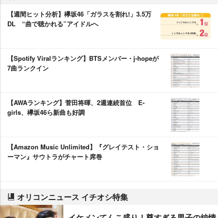
【週間ヒット分析】欅坂46「ガラスを割れ!」3.5万
DL “曲で聴かれる”アイドルへ
【Spotify Viralランキング】BTSメンバー・j-hopeが
7曲ランクイン
【AWAランキング】菅田将暉、2週連続首位 E-
girls、欅坂46ら新曲も好調
【Amazon Music Unlimited】『グレイテスト・ショ
ーマン』サウトラがチャート席巻
オリコンニュース イチオシ特集
イケメンてんこ盛り！尊すぎる男子の純情