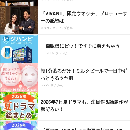
『VIVANT』限定ウオッチ、プロデューサ
ーの感想は
オリコンタイアップ特集
自販機にピッ！ですぐに買えちゃう
（PR）ジハンピ
朝1分貼るだけ！ミルクピールで一日中ず
っとうるツヤ肌
（PR）サボリーノ
2026年7月夏ドラマも、注目作＆話題作が
勢ぞろい！