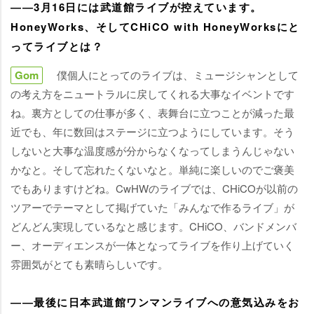
――3月16日には武道館ライブが控えています。
HoneyWorks、そしてCHiCO with HoneyWorksにと
ってライブとは？
Gom
僕個人にとってのライブは、ミュージシャンとして
の考え方をニュートラルに戻してくれる大事なイベントです
ね。裏方としての仕事が多く、表舞台に立つことが減った最
近でも、年に数回はステージに立つようにしています。そう
しないと大事な温度感が分からなくなってしまうんじゃない
かなと。そして忘れたくないなと。単純に楽しいのでご褒美
でもありますけどね。CwHWのライブでは、CHiCOが以前の
ツアーでテーマとして掲げていた「みんなで作るライブ」が
どんどん実現しているなと感じます。CHiCO、バンドメンバ
ー、オーディエンスが一体となってライブを作り上げていく
雰囲気がとても素晴らしいです。
――最後に日本武道館ワンマンライブへの意気込みをお