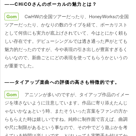
――CHiCOさんのボーカルの魅力とは？
Gom
CwHWの全国ツアーだったり、HoneyWorksの全国
ツアーだったり、かなりの数のライブを経て、ボーカリスト
として何倍にも実力が底上げされていて、今はとにかく頼も
しい存在です。デビューシングルでは透き通った声がとても
魅力的だったのですが、今や表現の引き出しが豊富すぎるく
らいなので、新曲ごとにどの表現を使ってもらうかというの
が重要でした。
――タイアップ楽曲への評価の高さも特徴的です。
Gom
アニソンが多いのですが、タイアップ作品のイメー
ジを壊さないように注意しています。作品に寄り添えたんじ
ゃないかなぁという時、またそういった言葉をファンの方か
らもらえた時は嬉しいですね。純粋に制作面で言えば、曲調
尺に制限があるという事なので、その中でどう遊ぶかを考
えている時間は楽しいです。とはいっても実際手を付けてか