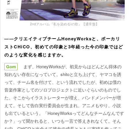
2ndアルバム『私を染めるiの歌』【通常盤】
――クリエイティブチームHoneyWorksと、ボーカリ
ストCHiCO、初めての印象と3年経った今の印象ではど
のような変化を感じますか。
Gom
まず、HoneyWorksが、初見からはどんどん得体の
知れない存在になっていて。shitoと立ち上げて、ヤマコを誘
って、チーム名を付けて、という流れでしたが、初めは僕の
音楽作家としてのソロプロジェクトに近いぐらいのものでし
た。そこからイラストレーターが増え、バンドメンバーが増
えて。そして告白実行委員会が生まれ、アニメもやり、小説
も出ているという。「HoneyWorksってどんなチームなんです
か？」って聞かれると、いつも一言で答えきれなくて。そん
な中、CHiCOと出会えて彼女の成長とともに実績を作ってこ