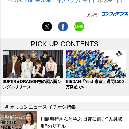
CHiCO with HoneyWorks オフィシャルサイト
（外部サイト）
提供元：
PICK UP CONTENTS
SUPER★DRAGON初の両A面シ
EBiDAN「Yes! 東京」週間1500
ングルリリース
万回超でV3
オリコンニュース イチオシ特集
川島海荷さんと学ぶ 日常に潜む“人身取
引”のリアル