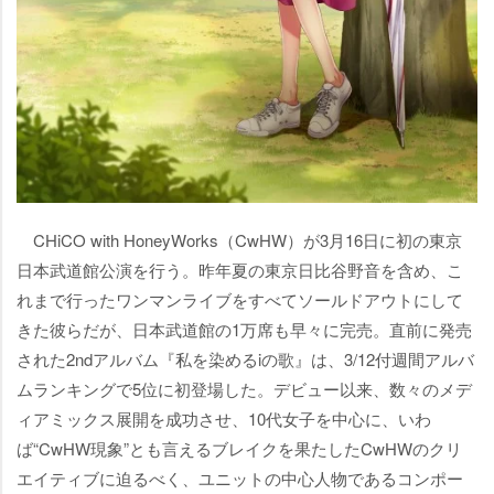
CHiCO with HoneyWorks（CwHW）が3月16日に初の東京
日本武道館公演を行う。昨年夏の東京日比谷野音を含め、こ
れまで行ったワンマンライブをすべてソールドアウトにして
きた彼らだが、日本武道館の1万席も早々に完売。直前に発売
された2ndアルバム『私を染めるiの歌』は、3/12付週間アルバ
ムランキングで5位に初登場した。デビュー以来、数々のメデ
ィアミックス展開を成功させ、10代女子を中心に、いわ
ば“CwHW現象”とも言えるブレイクを果たしたCwHWのクリ
エイティブに迫るべく、ユニットの中心人物であるコンポー