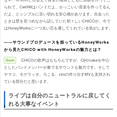
られて、CwHWはバンドだよ、かっこいい音楽を作ってるん
だよ、とシンプルに言い切れる安心感があります。出会った
ときは壁を見つめながら話していた初々しいCHiCOが、今で
はHoneyWorksに一つ太い芯を通してくれている気がします。
――サウンドプロデュースを担っているHoneyWorks
から見たCHiCO with HoneyWorksの魅力とは？
Gom
CHiCOの歌声はもちろんですが、Ojiやcakeを中心
としたバンドメンバーが奏でるサウンドも魅力です。そして
ヤマコ、モゲラッタ、ろこる、ziroの作り出すMVも支持され
ている部分だと思います。
ライブは自分のニュートラルに戻してく
れる大事なイベント