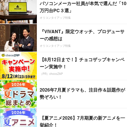
パソコンメーカー社員が本気で選んだ「10
万円台PC３選」
オリコンタイアップ特集
『VIVANT』限定ウオッチ、プロデューサ
ーの感想は
オリコンタイアップ特集
【8月12日まで！】チョコザップキャンペ
ーン実施中！
（PR）chocoZAP
2026年7月夏ドラマも、注目作＆話題作が
勢ぞろい！
【夏アニメ2026】7月期夏の新アニメを一
挙紹介！