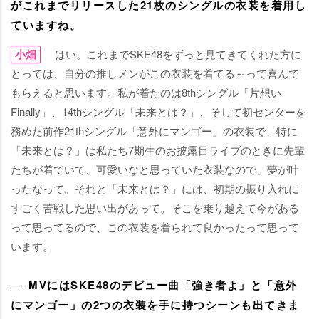
がこれまでリリースした21枚のシングルの衣装を着用し
ていますね。
小畑
はい。これまでSKE48をずっと見てきてくれた方に
とっては、自分の推しメンがこの衣装を着てる～って喜んで
もらえると思います。私が着たのは8thシングル「片想い
Finally」、14thシングル「未来とは？」、そして初センターを
務めた前作21thシングル「意外にマンゴー」の衣装で、特に
「未来とは？」は私たち7期生のお披露目ライブのときに先輩
たちが着ていて、可愛いなと思っていた衣装なので、夢が叶
ったなって。それと「未来とは？」には、初期の振り入れに
すごく苦戦した思い出があって。そこを乗り越えて今がある
って思ってるので、この衣装を着られて良かったって思って
います。
──MVにはSKE48のデビュー曲「強き者よ」と「意外
にマンゴー」の2つの衣装を手に持つシーンも出てきま