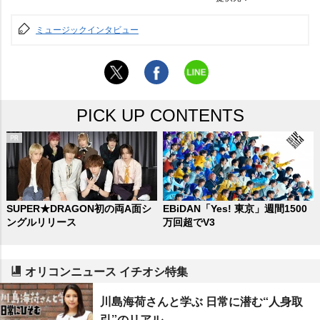
ミュージックインタビュー
PICK UP CONTENTS
SUPER★DRAGON初の両A面シ
EBiDAN「Yes! 東京」週間1500
ングルリリース
万回超でV3
オリコンニュース イチオシ特集
川島海荷さんと学ぶ 日常に潜む“人身取
引”のリアル