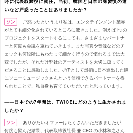
時に代表取締役に就任。当初、韓国と日本の商習慣の違
いなど戸惑ったことはありましたか？
ソン
戸惑ったというより私は、エンタテインメント業界
がとても細分化されているところに驚きました。例えば1つの
プロジェクトをスタートするにしても、さまざまなパートナ
ーと何度も会議を重ねていきます。また写真や音源などのチ
ェックも何段階にもわたって細かく行うので慣れるまでは大
変でしたが、それだけ弊社のアーティストを大切に扱ってく
ださることに感動しました。JYPとして最初に日本進出した際
にソニーミュージックさんという信頼できるパートナーを得
られたことで、私自身も育てていただいたと思っています。
――日本での7年間は、TWICEにどのように生かされま
したか？
ソン
ありがたいオファーはたくさんいただきましたが、
何度も悩んだ結果、代表取締役社長 兼 CEO の小林和之さん