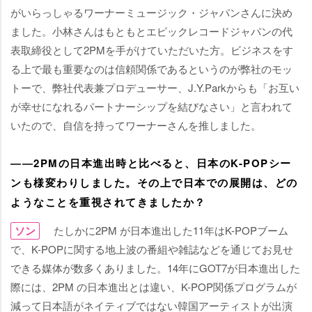
がいらっしゃるワーナーミュージック・ジャパンさんに決め
ました。小林さんはもともとエピックレコードジャパンの代
表取締役として2PMを手がけていただいた方。ビジネスをす
る上で最も重要なのは信頼関係であるというのが弊社のモッ
トーで、弊社代表兼プロデューサー、J.Y.Parkからも「お互い
が幸せになれるパートナーシップを結びなさい」と言われて
いたので、自信を持ってワーナーさんを推しました。
――2PMの日本進出時と比べると、日本のK-POPシー
ンも様変わりしました。その上で日本での展開は、どの
ようなことを重視されてきましたか？
ソン
たしかに2PM が日本進出した11年はK-POPブーム
で、K-POPに関する地上波の番組や雑誌などを通じてお見せ
できる媒体が数多くありました。14年にGOT7が日本進出した
際には、2PM の日本進出とは違い、K-POP関係プログラムが
減って日本語がネイティブではない韓国アーティストが出演