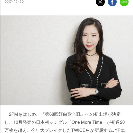
2017-12-30
2PMをはじめ、『第68回紅白歌合戦』への初出場が決定
し、10月発売の日本初シングル「One More Time」が初週20
万枚を超え、今年大ブレイクしたTWICEらが所属するJYPエ