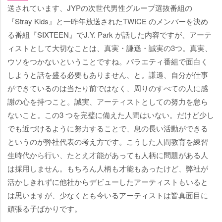
送されています、JYPの次世代男性グループ選抜番組の
『Stray Kids』と一昨年放送されたTWICE のメンバーを決め
る番組『SIXTEEN』でJ.Y. Park が話した内容ですが、アーテ
ィストとして大切なことは、真実・謙遜・誠実の3つ。真実、
ウソをつかないということですね。バラエティ番組で面白く
しようと話を盛る必要もありません、と。謙遜、自分が仕事
ができているのは当たり前ではなく、周りのすべての人に感
謝の心を持つこと。誠実、アーティストとしての努力を怠ら
ないこと。この3 つを完璧に備えた人間はいない。だけど少し
でも近づけるように努力することで、息の長い活動ができる
というのが弊社代表の考え方です。こうした人間教育を練習
生時代から行い、たとえ才能があっても人柄に問題がある人
は採用しません。もちろん人柄も才能もあったけど、弊社が
活かしきれずに他社からデビューしたアーティストもいると
は思いますが、少なくとも今いるアーティストは皆真面目に
頑張る子ばかりです。