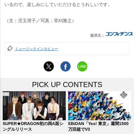
いるので、楽しみにしていただけるとうれしいです。
（文：児玉澄子／写真：草刈雅之）
提供元：
ミュージックインタビュー
PICK UP CONTENTS
SUPER★DRAGON初の両A面シ
EBiDAN「Yes! 東京」週間1500
ングルリリース
万回超でV3